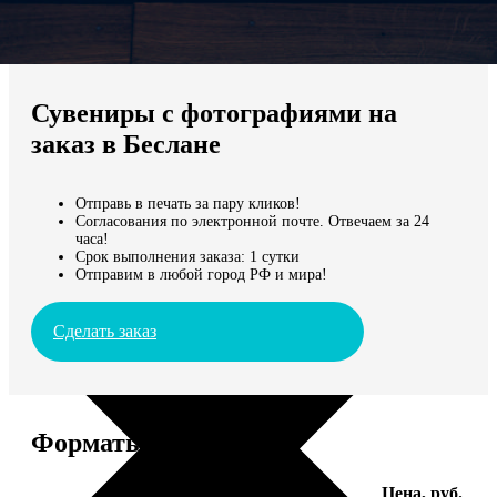
Не нашли Ваш город?
Мы доставляем по всему миру
Сувениры с фотографиями на
Продолжить без города
заказ в Беслане
Отправь в печать за пару кликов!
Согласования по электронной почте. Отвечаем за 24
часа!
Срок выполнения заказа: 1 сутки
Отправим в любой город РФ и мира!
Сделать заказ
Форматы и цены
Услуга
Цена, руб.