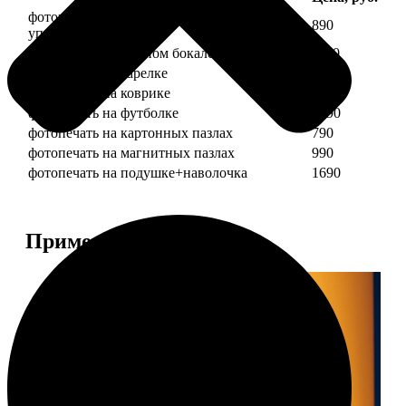
фотопечать на кружке + подарочная
890
упаковка
фотопечать на пивном бокале
1190
фотопечать на тарелке
1190
фотопечать на коврике
690
фотопечать на футболке
1490
фотопечать на картонных пазлах
790
фотопечать на магнитных пазлах
990
фотопечать на подушке+наволочка
1690
Примеры работ