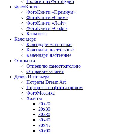
Полоски из ФотоБудки
ФотоКниги
ФотоКниги «Премиум»
ФотоКниги «Слим»
ФотоКниги «Лайт»
ФотоКниги «Софт»
Блокноты
Календари
Календари магнитные
Календари настольные
Календари настенные
Открытки
Отправлю самостоятельно
Отправьте за меня
Декор Интерьера
Потреты Dream Art
Портреты по фото акрилом
ФотоМозаика
Холсты
20х20
20х30
30х30
30х40
20х45
30х60