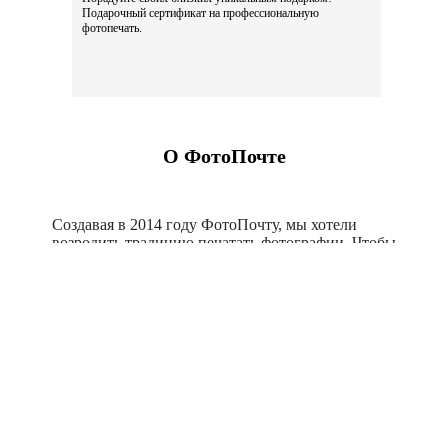
Подарочный сертификат на профессиональную
фотопечать.
О ФотоПочте
Создавая в 2014 году ФотоПочту, мы хотели
возродить традицию печатать фотографии. Чтобы
вы могли сохранить как можно больше
счастливых моментов. А еще мы понимали, что
дни современного человека расписаны по
минутам, поэтому сделали процесс печати
максимально быстрым и удобным. Благодаря
нашему приложению печатать фотографии
можно прямо со смартфона, ведь именно на него
мы делаем сейчас большую часть снимков.
Постепенно мы добавляли новую продукцию, и
теперь у нас можно найти подарки на любой вкус