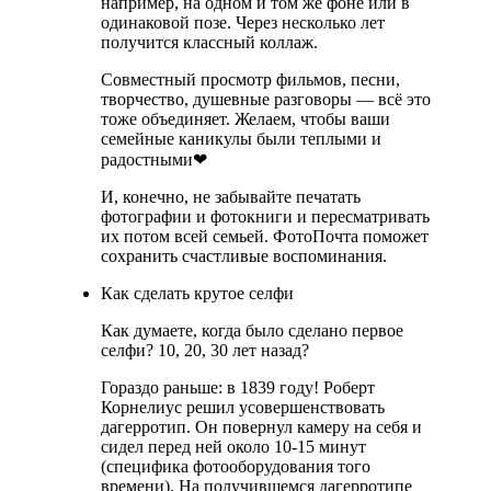
например, на одном и том же фоне или в
одинаковой позе. Через несколько лет
получится классный коллаж.
Совместный просмотр фильмов, песни,
творчество, душевные разговоры — всё это
тоже объединяет. Желаем, чтобы ваши
семейные каникулы были теплыми и
радостными❤
И, конечно, не забывайте печатать
фотографии и фотокниги и пересматривать
их потом всей семьей. ФотоПочта поможет
сохранить счастливые воспоминания.
Как сделать крутое селфи
Как думаете, когда было сделано первое
селфи? 10, 20, 30 лет назад?
Гораздо раньше: в 1839 году! Роберт
Корнелиус решил усовершенствовать
дагерротип. Он повернул камеру на себя и
сидел перед ней около 10-15 минут
(специфика фотооборудования того
времени). На получившемся дагерротипе