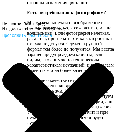
стороны искажения цвета нет.
Есть ли требования к фотографиям?
Мы можем напечатать изображение в
Не нашли Ваш город?
разных размерах, но, к сожалению, мы не
Мы доставляем по всему миру
волшебники. Если фотография нечеткая,
Продолжить без города
размытая, при печати эти характеристики
никуда не денутся. Сделать крупный
формат тем более не получится. Мы всегда
заранее предупреждаем клиента, если
видим, что снимок по техническим
характеристикам неудачный, и предлагаем
заменить его на более качественное фото.
В идеале о качестве снимка нужно
заботиться еще во время съемки: не
использовать зум, фотографировать при
хорошем освещении и пр. Также советуем
использовать оригиналы фотографий, а не
скачанные из соцсетей или мессенджеров.
У них выше разрешение, а значит и при
печати выглядеть такие снимки будут
лучше.