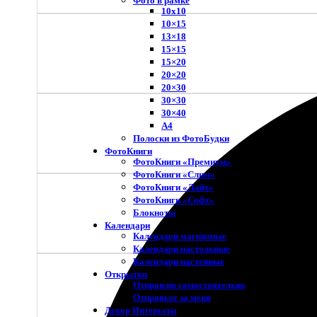
Фото в рамке
10х10
10×15
13×18
15×15
15×20
20×20
20×30
30×30
30×40
A4
Полоски из ФотоБудки
ФотоКниги
ФотоКниги «Премиум»
ФотоКниги «Слим»
ФотоКниги «Лайт»
ФотоКниги «Софт»
Блокноты
Календари
Календари магнитные
Календари настольные
Календари настенные
Открытки
Отправлю самостоятельно
Отправьте за меня
Декор Интерьера