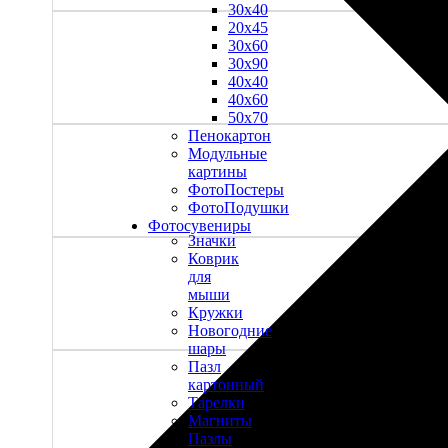
30х40
20х45
30х60
30х90
40х40
40х60
50х70
Пенокартон
Модульные
картины
ФотоПостеры
ФотоПодушки
Фотоcувениры
Значки
Коврик
для
мыши
Кружки
Новогодние
шары
Пазл
картонный
Тарелки
Магниты
Пазлы