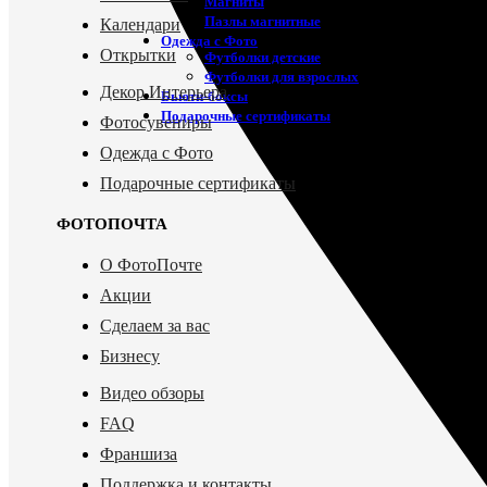
Магниты
Пазлы магнитные
Календари
Одежда с Фото
Открытки
Футболки детские
Футболки для взрослых
Декор Интерьера
Бьюти-боксы
Подарочные сертификаты
Фотосувениры
Одежда с Фото
Подарочные сертификаты
ФОТОПОЧТА
О ФотоПочте
Акции
Сделаем за вас
Бизнесу
Видео обзоры
FAQ
Франшиза
Поддержка и контакты