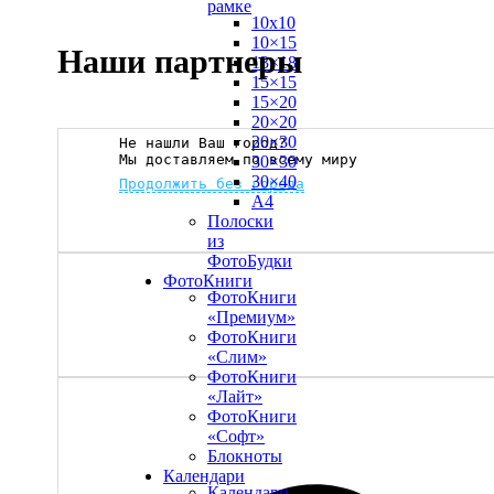
рамке
10х10
10×15
Наши партнеры
13×18
15×15
15×20
20×20
20×30
Не нашли Ваш город?
Мы доставляем по всему миру
30×30
30×40
Продолжить без города
A4
Полоски
из
ФотоБудки
ФотоКниги
ФотоКниги
«Премиум»
ФотоКниги
«Слим»
ФотоКниги
«Лайт»
ФотоКниги
«Софт»
Блокноты
Календари
Календари