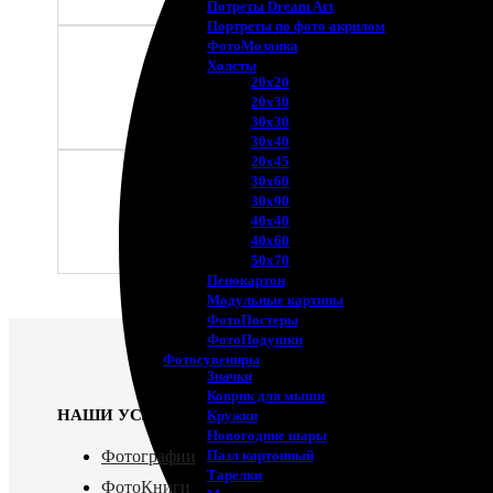
Потреты Dream Art
Портреты по фото акрилом
ФотоМозаика
Холсты
20х20
20х30
30х30
30х40
20х45
30х60
30х90
40х40
40х60
50х70
Пенокартон
Модульные картины
ФотоПостеры
ФотоПодушки
Фотоcувениры
Значки
Коврик для мыши
НАШИ УСЛУГИ:
Кружки
Новогодние шары
Фотографии
Пазл картонный
Тарелки
ФотоКниги