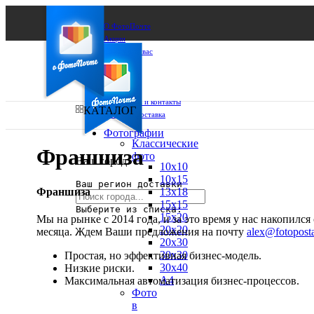
О ФотоПочте
Акции
Сделаем за вас
Бизнесу
FAQ
Франшиза
Поддержка и контакты
КАТАЛОГ
Оплата и доставка
Фотографии
Классические
Франшиза
фото
Ваш город:
10х10
10х15
Ваш регион доставки
Франшиза
13х18
15х15
Выберите из списка:
15х20
Мы на рынке с 2014 года, и за это время у нас накопилс
20х20
месяца. Ждем Ваши предложения на почту
alex@fotopost
20х30
30х30
Простая, но эффективная бизнес-модель.
30х40
Низкие риски.
А4
Максимальная автоматизация бизнес-процессов.
Фото
в