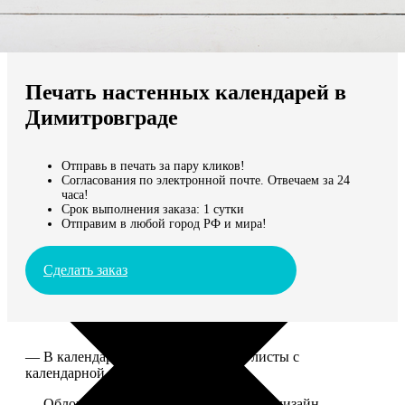
Не нашли Ваш город?
Мы доставляем по всему миру
Печать настенных календарей в
Продолжить без города
Димитровграде
Отправь в печать за пару кликов!
Согласования по электронной почте. Отвечаем за 24
часа!
Срок выполнения заказа: 1 сутки
Отправим в любой город РФ и мира!
Сделать заказ
— В календаре 13 листов: обложка+листы с
календарной сеткой.
— Обложка для календаря стандартная, дизайн