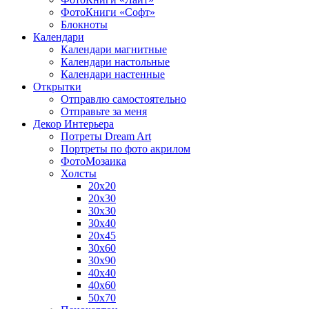
ФотоКниги «Софт»
Блокноты
Календари
Календари магнитные
Календари настольные
Календари настенные
Открытки
Отправлю самостоятельно
Отправьте за меня
Декор Интерьера
Потреты Dream Art
Портреты по фото акрилом
ФотоМозаика
Холсты
20х20
20х30
30х30
30х40
20х45
30х60
30х90
40х40
40х60
50х70