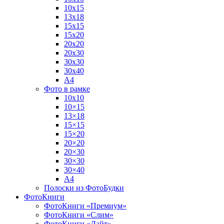
10х15
13х18
15х15
15х20
20х20
20х30
30х30
30х40
А4
Фото в рамке
10х10
10×15
13×18
15×15
15×20
20×20
20×30
30×30
30×40
A4
Полоски из ФотоБудки
ФотоКниги
ФотоКниги «Премиум»
ФотоКниги «Слим»
ФотоКниги «Лайт»