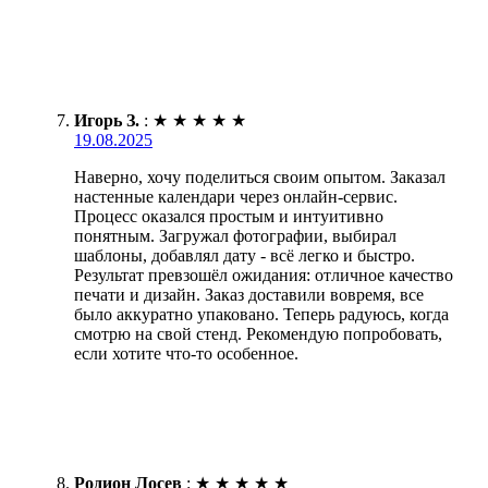
Игорь З.
:
★
★
★
★
★
19.08.2025
Наверно, хочу поделиться своим опытом. Заказал
настенные календари через онлайн-сервис.
Процесс оказался простым и интуитивно
понятным. Загружал фотографии, выбирал
шаблоны, добавлял дату - всё легко и быстро.
Результат превзошёл ожидания: отличное качество
печати и дизайн. Заказ доставили вовремя, все
было аккуратно упаковано. Теперь радуюсь, когда
смотрю на свой стенд. Рекомендую попробовать,
если хотите что-то особенное.
Родион Лосев
:
★
★
★
★
★