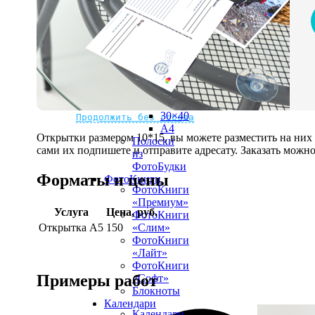
рамке
10х10
10×15
13×18
15×15
15×20
20×20
20×30
Не нашли Ваш город?
Мы доставляем по всему миру
30×30
30×40
Продолжить без города
A4
Открытки размером 10*15, вы можете разместить на ни
Полоски
сами их подпишете и отправите адресату. Заказать можно 
из
ФотоБудки
Форматы и цены
ФотоКниги
ФотоКниги
«Премиум»
Услуга
Цена, руб.
ФотоКниги
Открытка А5
150
«Слим»
ФотоКниги
«Лайт»
ФотоКниги
Примеры работ
«Софт»
Блокноты
Календари
Календари