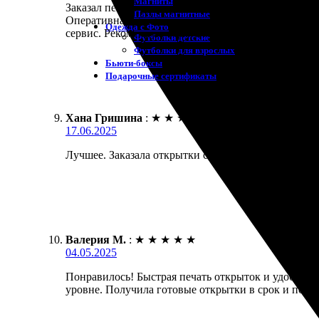
Магниты
Заказал печать открыток с доставкой, приятно уди
Пазлы магнитные
Оперативная обработка и доставка в Егорьевск. От
Одежда с Фото
сервис. Рекомендую всем, кто хочет сохранить вос
Футболки детские
Футболки для взрослых
Бьюти-боксы
Подарочные сертификаты
Хана Гришина
:
★
★
★
★
★
17.06.2025
Лучшее. Заказала открытки с доставкой. Удобный с
Валерия М.
:
★
★
★
★
★
04.05.2025
Понравилось! Быстрая печать открыток и удобная д
уровне. Получила готовые открытки в срок и по от