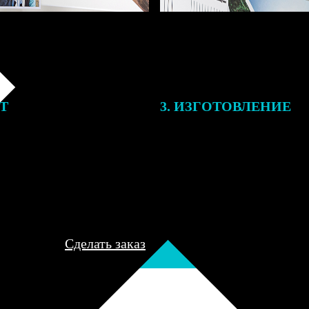
ЕТ
3. ИЗГОТОВЛЕНИЕ
подготовки заказа к печати
Оплатите заказ банковской кар
алисты могут связаться с Вами
оплаты получите подтверждение
му телефону или email для
описанием заказа. Когда отпра
я деталей.
вы получите письмо с трек-но
отслеживания.
Сделать заказ