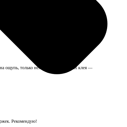
. Мелочь, а приятно, не пришлось самой заворачивать.
 на ощупь, только немного смутил запах клея —
ержек. Рекомендую!