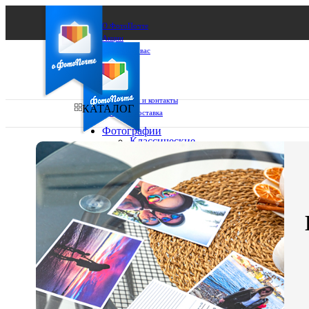
О ФотоПочте
Акции
Сделаем за вас
Бизнесу
FAQ
Франшиза
Поддержка и контакты
КАТАЛОГ
Оплата и доставка
Фотографии
Классические
фото
Ваш город:
10х10
10х15
Ваш регион доставки
13х18
15х15
Выберите из списка:
15х20
20х20
20х30
30х30
30х40
А4
Фото
в