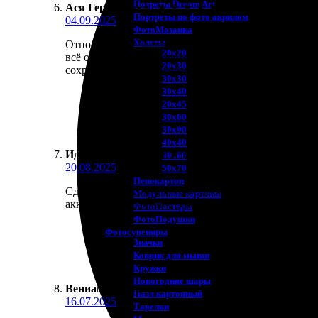
Потреты Dream Art
Ася Герасимова
:
★
★
★
★
★
Портреты по фото акрилом
04.09.2025
ФотоМозаика
Холсты
Относительно нашли идеальное решение для печати
20х20
всё очень удобно. Хочется отметить быстрое выполн
20х30
сохранить воспоминания!
30х30
30х40
20х45
30х60
30х90
40х40
Ида Ефимова
:
★
★
★
★
★
40х60
20.08.2025
50х70
Пенокартон
Сдавали печать открыток с доставкой. Все просто 
Модульные картины
аккуратно упаковано. Рекомендую сервис другим!
ФотоПостеры
ФотоПодушки
Фотоcувениры
Значки
Коврик для мыши
Кружки
Новогодние шары
Вениамин Сёмин
:
★
★
★
★
★
Пазл картонный
16.07.2025
Тарелки