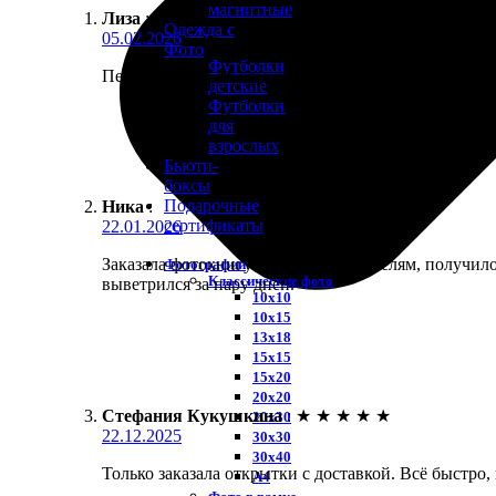
магнитные
Лиза
:
Одежда с
05.02.2026
Фото
Футболки
Печатала фото на кружку в подарок коллеге. Получ
детские
Футболки
для
взрослых
Бьюти-
боксы
Подарочные
Ника
:
сертификаты
22.01.2026
Заказала фотокнигу в подарок родителям, получило
Фотографии
Классические фото
выветрился за пару дней.
10х10
10х15
13х18
15х15
15х20
20х20
Стефания Кукушкина
:
★
★
★
★
★
20х30
22.12.2025
30х30
30х40
Только заказала открытки с доставкой. Всё быстро,
А4