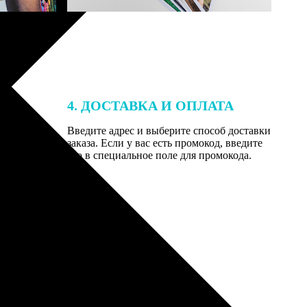
4. ДОСТАВКА И ОПЛАТА
той. После
Введите адрес и выберите способ доставки
 на email с
заказа. Если у вас есть промокод, введите
вим заказ
его в специальное поле для промокода.
мером для