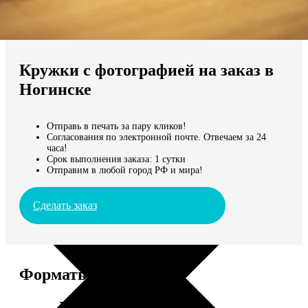
Не нашли Ваш город?
Мы доставляем по всему миру
Кружки с фотографией на заказ в
Продолжить без города
Ногинске
Отправь в печать за пару кликов!
Согласования по электронной почте. Отвечаем за 24
часа!
Срок выполнения заказа: 1 сутки
Отправим в любой город РФ и мира!
Сделать заказ
Форматы и цены
Услуга
Цена, руб.