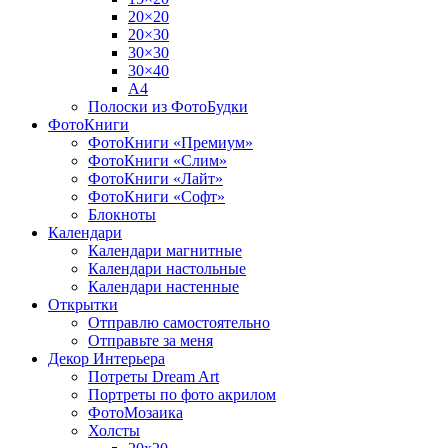
20×20
20×30
30×30
30×40
A4
Полоски из ФотоБудки
ФотоКниги
ФотоКниги «Премиум»
ФотоКниги «Слим»
ФотоКниги «Лайт»
ФотоКниги «Софт»
Блокноты
Календари
Календари магнитные
Календари настольные
Календари настенные
Открытки
Отправлю самостоятельно
Отправьте за меня
Декор Интерьера
Потреты Dream Art
Портреты по фото акрилом
ФотоМозаика
Холсты