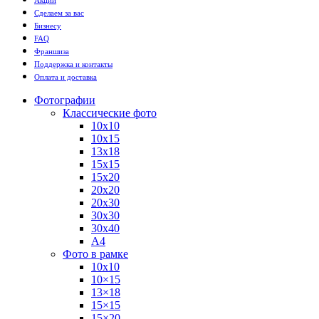
Сделаем за вас
Бизнесу
FAQ
Франшиза
Поддержка и контакты
Оплата и доставка
Фотографии
Классические фото
10х10
10х15
13х18
15х15
15х20
20х20
20х30
30х30
30х40
А4
Фото в рамке
10х10
10×15
13×18
15×15
15×20