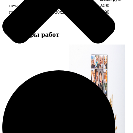
печать фото на холсте 30х30 на подрамнике
2490
печать фото на холсте 30х30 в раме
4990
Примеры работ