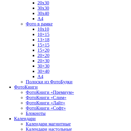
20х30
30х30
30х40
А4
Фото в рамке
10х10
10×15
13×18
15×15
15×20
20×20
20×30
30×30
30×40
A4
Полоски из ФотоБудки
ФотоКниги
ФотоКниги «Премиум»
ФотоКниги «Слим»
ФотоКниги «Лайт»
ФотоКниги «Софт»
Блокноты
Календари
Календари магнитные
Календари настольные