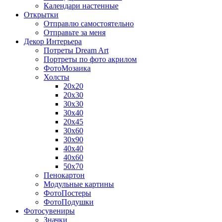
Календари настенные
Открытки
Отправлю самостоятельно
Отправьте за меня
Декор Интерьера
Потреты Dream Art
Портреты по фото акрилом
ФотоМозаика
Холсты
20х20
20х30
30х30
30х40
20х45
30х60
30х90
40х40
40х60
50х70
Пенокартон
Модульные картины
ФотоПостеры
ФотоПодушки
Фотоcувениры
Значки