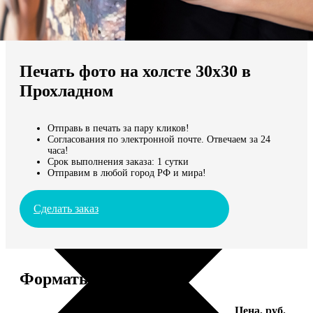
Не нашли Ваш город?
Мы доставляем по всему миру
Печать фото на холсте 30х30 в
Продолжить без города
Прохладном
Отправь в печать за пару кликов!
Согласования по электронной почте. Отвечаем за 24
часа!
Срок выполнения заказа: 1 сутки
Отправим в любой город РФ и мира!
Сделать заказ
Форматы и цены
Услуга
Цена, руб.