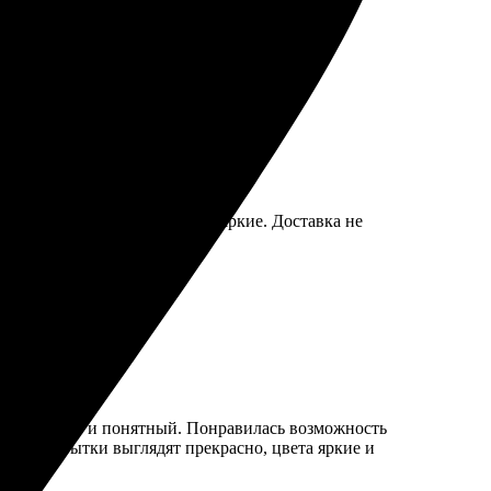
сов не возникло.
ям. Действительно рекомендую.
ство печати отличное, цвета яркие. Доставка не
ейс удобный и понятный. Понравилась возможность
дом. Открытки выглядят прекрасно, цвета яркие и