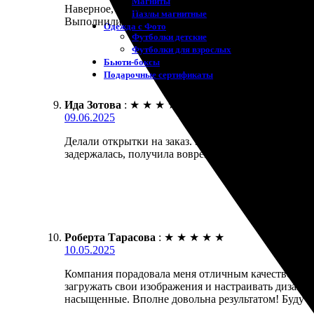
Магниты
Наверное, не ожидала, что все пройдет так легко. 
Пазлы магнитные
Выполнили все точно по моим пожеланиям, быстро
Одежда с Фото
Футболки детские
Футболки для взрослых
Бьюти-боксы
Подарочные сертификаты
Ида Зотова
:
★
★
★
★
★
09.06.2025
Делали открытки на заказ. Заказ оформляли на сай
задержалась, получила вовремя. Рада, что выбрала 
Роберта Тарасова
:
★
★
★
★
★
10.05.2025
Компания порадовала меня отличным качеством и б
загружать свои изображения и настраивать дизайн.
насыщенные. Вполне довольна результатом! Буду з