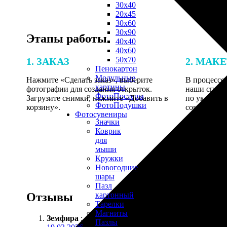
30х40
20х45
30х60
30х90
Этапы работы
40х40
40х60
50х70
1. ЗАКАЗ
2. МАК
Пенокартон
Модульные
Нажмите «Сделать заказ», выберите
В процессе 
картины
фотографии для создания открыток.
наши специ
ФотоПостеры
Загрузите снимки, нажмите «Добавить в
по указанно
ФотоПодушки
корзину».
согласовани
Фотоcувениры
Значки
Коврик
для
мыши
Кружки
Новогодние
шары
Пазл
Отзывы
картонный
Тарелки
Магниты
Земфира
:
Пазлы