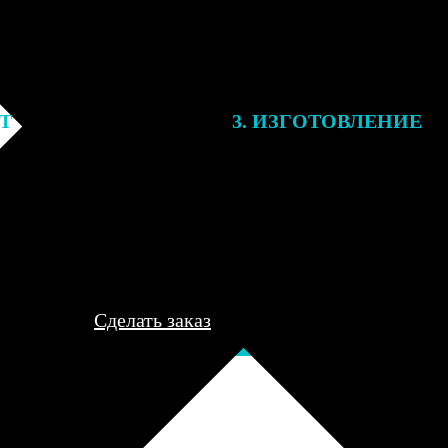
ЕТ
3. ИЗГОТОВЛЕНИЕ
подготовки заказа к печати
Оплатите заказ банковской кар
алисты могут связаться с Вами
оплаты получите подтверждение
му телефону или email для
описанием заказа. Когда отпра
я деталей.
вы получите письмо с трек-но
отслеживания.
Сделать заказ