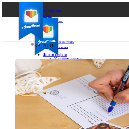
О ФотоПочте
Акции
Сделаем за вас
Бизнесу
FAQ
Франшиза
Поддержка и контакты
КАТАЛОГ
Оплата и доставка
Фотографии
Классические
фото
Ваш город:
10х10
10х15
Ваш регион доставки
13х18
15х15
Выберите из списка:
15х20
20х20
20х30
30х30
30х40
А4
Фото
в