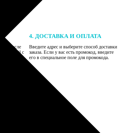
4. ДОСТАВКА И ОПЛАТА
той. После
Введите адрес и выберите способ доставки
 на email с
заказа. Если у вас есть промокод, введите
вим заказ
его в специальное поле для промокода.
мером для