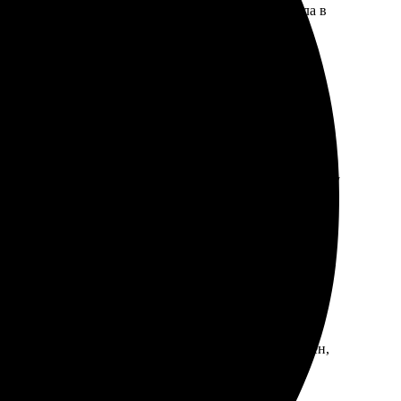
отличное, цвета яркие и насыщенные. Заказ забрала в
аказ пришел вовремя, без проблем. Обязательно закажу
о и качественно. Процесс оформления прост и удобен,