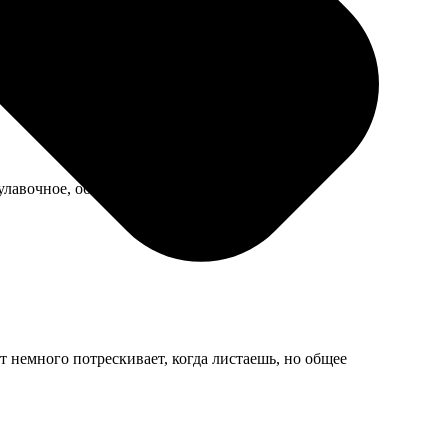
булавочное, обычное.
т немного потрескивает, когда листаешь, но общее