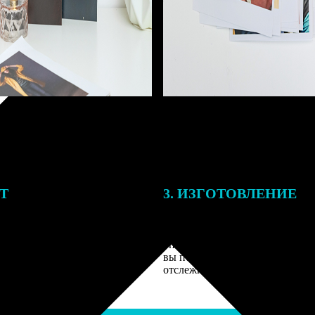
ЕТ
3. ИЗГОТОВЛЕНИЕ
подготовки заказа к печати
Оплатите заказ банковской кар
алисты могут связаться с Вами
оплаты получите подтверждение
му телефону или email для
описанием заказа. Когда отпра
я деталей.
вы получите письмо с трек-но
отслеживания.