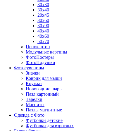
30х30
30х40
20х45
30х60
30х90
40х40
40х60
50х70
Пенокартон
Модульные картины
ФотоПостеры
ФотоПодушки
Фотоcувениры
Значки
Коврик для мыши
Кружки
Новогодние шары
Пазл картонный
Тарелки
Магниты
Пазлы магнитные
Одежда с Фото
Футболки детские
Футболки для взрослых
Бьюти-боксы