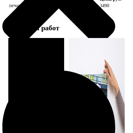
печать фото на холсте 30х60 на подрамнике
3490
Примеры работ