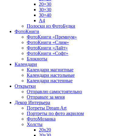
20×30
30×30
30×40
A4
Полоски из ФотоБудки
ФотоКниги
ФотоКниги «Премиум»
ФотоКниги «Слим»
ФотоКниги «Лайт»
ФотоКниги «Софт»
Блокноты
Календари
Календари магнитные
Календари настольные
Календари настенные
Открытки
Отправлю самостоятельно
Отправьте за меня
Декор Интерьера
Потреты Dream Art
Портреты по фото акрилом
ФотоМозаика
Холсты
20х20
20х30