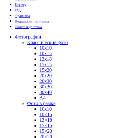
Бизнесу
FAQ
Франшиза
Поддержка и контакты
Оплата и доставка
Фотографии
Классические фото
10х10
10х15
13х18
15х15
15х20
20х20
20х30
30х30
30х40
А4
Фото в рамке
10х10
10×15
13×18
15×15
15×20
20×20