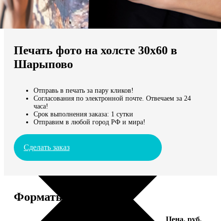
Не нашли Ваш город?
Мы доставляем по всему миру
Печать фото на холсте 30х60 в
Продолжить без города
Шарыпово
Отправь в печать за пару кликов!
Согласования по электронной почте. Отвечаем за 24
часа!
Срок выполнения заказа: 1 сутки
Отправим в любой город РФ и мира!
Сделать заказ
Форматы и цены
Услуга
Цена, руб.