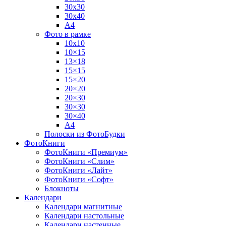
30х30
30х40
А4
Фото в рамке
10х10
10×15
13×18
15×15
15×20
20×20
20×30
30×30
30×40
A4
Полоски из ФотоБудки
ФотоКниги
ФотоКниги «Премиум»
ФотоКниги «Слим»
ФотоКниги «Лайт»
ФотоКниги «Софт»
Блокноты
Календари
Календари магнитные
Календари настольные
Календари настенные