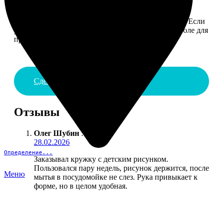
4. ДОСТАВКА И ОПЛАТА
Введите адрес и выберите способ доставки заказа. Если
у вас есть промокод, введите его в специальное поле для
промокода.
Сделать заказ
Отзывы
Олег Шубин
:
28.02.2026
Определение...
Заказывал кружку с детским рисунком.
Пользовался пару недель, рисунок держится, после
Меню
мытья в посудомойке не слез. Рука привыкает к
форме, но в целом удобная.