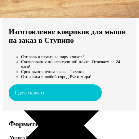
Не нашли Ваш город?
Мы доставляем по всему миру
Изготовление ковриков для мыши
Продолжить без города
на заказ в Ступино
Отправь в печать за пару кликов!
Согласования по электронной почте. Отвечаем за 24
часа!
Срок выполнения заказа: 1 сутки
Отправим в любой город РФ и мира!
Сделать заказ
Форматы и цены
Услуга
Цена, руб.