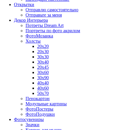
Открытки
Отправлю самостоятельно
Отправьте за меня
Декор Интерьера
Потреты Dream Art
Портреты по фото акрилом
ФотоМозаика
Холсты
20х20
20х30
30х30
30х40
20х45
30х60
30х90
40х40
40х60
50х70
Пенокартон
Модульные картины
ФотоПостеры
ФотоПодушки
Фотоcувениры
Значки
Коврик для мыши