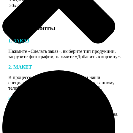
20х25
690
Этапы работы
1. ЗАКАЗ
Нажмите «Сделать заказ», выберите тип продукции,
загрузите фотографии, нажмите «Добавить в корзину».
2. МАКЕТ
В процессе подготовки заказа к печати наши
специалисты могут связаться с Вами по указанному
телефону или email для согласования деталей.
3. ИЗГОТОВЛЕНИЕ
Оплатите заказ банковской картой. После оплаты
получите подтверждение на email с описанием заказа.
Когда отправим заказ вы получите письмо с трек-
номером для отслеживания.