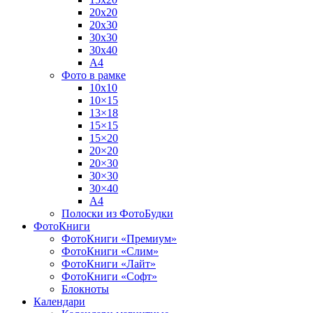
20х20
20х30
30х30
30х40
А4
Фото в рамке
10х10
10×15
13×18
15×15
15×20
20×20
20×30
30×30
30×40
A4
Полоски из ФотоБудки
ФотоКниги
ФотоКниги «Премиум»
ФотоКниги «Слим»
ФотоКниги «Лайт»
ФотоКниги «Софт»
Блокноты
Календари