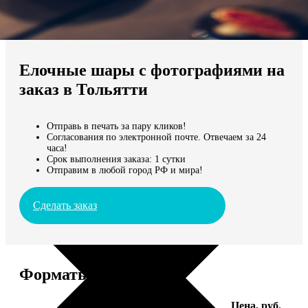
Не нашли Ваш город?
Мы доставляем по всему миру
Елочные шары с фотографиями на
Продолжить без города
заказ в Тольятти
Отправь в печать за пару кликов!
Согласования по электронной почте. Отвечаем за 24
часа!
Срок выполнения заказа: 1 сутки
Отправим в любой город РФ и мира!
Сделать заказ
Форматы и цены
Услуга
Цена, руб.