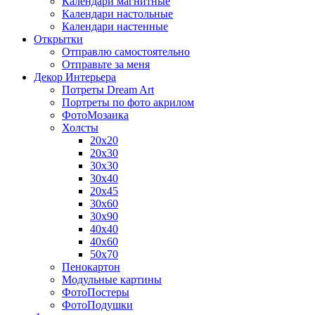
Календари магнитные
Календари настольные
Календари настенные
Открытки
Отправлю самостоятельно
Отправьте за меня
Декор Интерьера
Потреты Dream Art
Портреты по фото акрилом
ФотоМозаика
Холсты
20х20
20х30
30х30
30х40
20х45
30х60
30х90
40х40
40х60
50х70
Пенокартон
Модульные картины
ФотоПостеры
ФотоПодушки