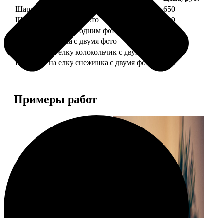
Шарик елочный с 1 фото
650
Шарик елочный с 2 фото
699
Шарик-шкатулка с одним фото
650
Шарик-шкатулка с двумя фото
699
Подвеска на елку колокольчик с двумя фото
590
Подвеска на елку снежинка с двумя фото
590
Примеры работ