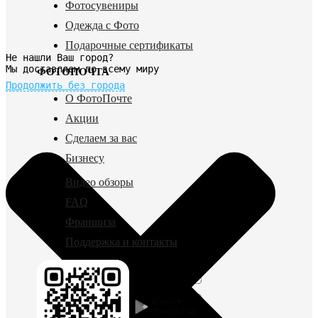
Фотосувениры
Одежда с Фото
Подарочные сертификаты
Не нашли Ваш город?
Мы доставляем по всему миру
ФОТОПОЧТА
Продолжить без города
О ФотоПочте
Акции
Сделаем за вас
Бизнесу
Видео обзоры
FAQ
Франшиза
Поддержка и контакты