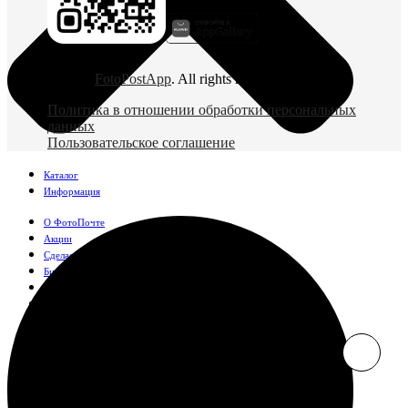
© 2026
FotoPostApp
. All rights reserved
Политика в отношении обработки персональных
данных
Пользовательское соглашение
Каталог
Информация
О ФотоПочте
Акции
Сделаем за вас
Бизнесу
FAQ
Франшиза
Поддержка и контакты
Оплата и доставка
Фотографии
Классические фото
10х10