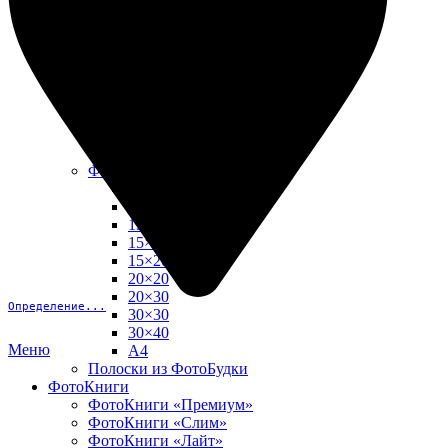
10х15
13х18
15х15
15х20
20х20
20х30
30х30
30х40
А4
Фото в рамке
10х10
10×15
13×18
15×15
15×20
20×20
20×30
Определение...
30×30
30×40
Меню
A4
Полоски из ФотоБудки
ФотоКниги
ФотоКниги «Премиум»
ФотоКниги «Слим»
ФотоКниги «Лайт»