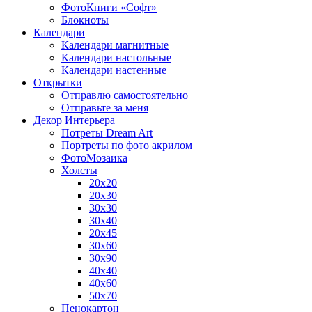
ФотоКниги «Софт»
Блокноты
Календари
Календари магнитные
Календари настольные
Календари настенные
Открытки
Отправлю самостоятельно
Отправьте за меня
Декор Интерьера
Потреты Dream Art
Портреты по фото акрилом
ФотоМозаика
Холсты
20х20
20х30
30х30
30х40
20х45
30х60
30х90
40х40
40х60
50х70
Пенокартон