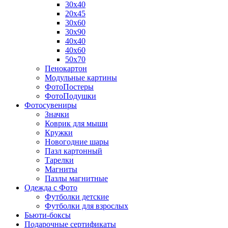
30х40
20х45
30х60
30х90
40х40
40х60
50х70
Пенокартон
Модульные картины
ФотоПостеры
ФотоПодушки
Фотоcувениры
Значки
Коврик для мыши
Кружки
Новогодние шары
Пазл картонный
Тарелки
Магниты
Пазлы магнитные
Одежда с Фото
Футболки детские
Футболки для взрослых
Бьюти-боксы
Подарочные сертификаты