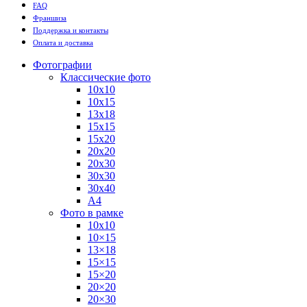
FAQ
Франшиза
Поддержка и контакты
Оплата и доставка
Фотографии
Классические фото
10х10
10х15
13х18
15х15
15х20
20х20
20х30
30х30
30х40
А4
Фото в рамке
10х10
10×15
13×18
15×15
15×20
20×20
20×30