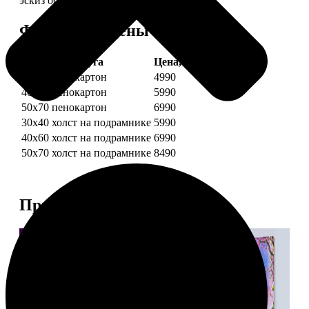
эскиз обязательно согласуем с вами.
Форматы и цены
Услуга
Цена, руб.
30х40 пенокартон
4990
40х60 пенокартон
5990
50х70 пенокартон
6990
30х40 холст на подрамнике
5990
40х60 холст на подрамнике
6990
50х70 холст на подрамнике
8490
Примеры работ