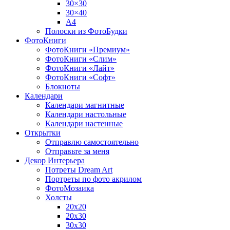
30×30
30×40
A4
Полоски из ФотоБудки
ФотоКниги
ФотоКниги «Премиум»
ФотоКниги «Слим»
ФотоКниги «Лайт»
ФотоКниги «Софт»
Блокноты
Календари
Календари магнитные
Календари настольные
Календари настенные
Открытки
Отправлю самостоятельно
Отправьте за меня
Декор Интерьера
Потреты Dream Art
Портреты по фото акрилом
ФотоМозаика
Холсты
20х20
20х30
30х30