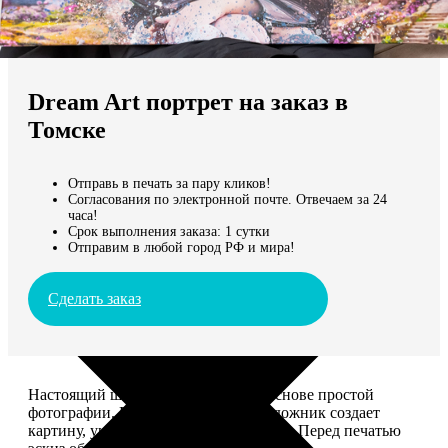
Не нашли Ваш город?
Мы доставляем по всему миру
Dream Art портрет на заказ в
Продолжить без города
Томске
Отправь в печать за пару кликов!
Согласования по электронной почте. Отвечаем за 24
часа!
Срок выполнения заказа: 1 сутки
Отправим в любой город РФ и мира!
Сделать заказ
Настоящий шедевр, сделанный на основе простой
фотографии. Профессиональный художник создает
картину, учитывая ваши комментарии. Перед печатью