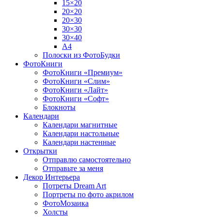
15×20
20×20
20×30
30×30
30×40
A4
Полоски из ФотоБудки
ФотоКниги
ФотоКниги «Премиум»
ФотоКниги «Слим»
ФотоКниги «Лайт»
ФотоКниги «Софт»
Блокноты
Календари
Календари магнитные
Календари настольные
Календари настенные
Открытки
Отправлю самостоятельно
Отправьте за меня
Декор Интерьера
Потреты Dream Art
Портреты по фото акрилом
ФотоМозаика
Холсты