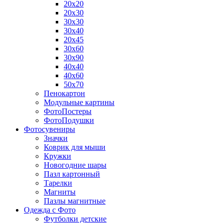
20х20
20х30
30х30
30х40
20х45
30х60
30х90
40х40
40х60
50х70
Пенокартон
Модульные картины
ФотоПостеры
ФотоПодушки
Фотоcувениры
Значки
Коврик для мыши
Кружки
Новогодние шары
Пазл картонный
Тарелки
Магниты
Пазлы магнитные
Одежда с Фото
Футболки детские