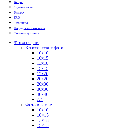
Акции
Сделаем за вас
Бизнесу
FAQ
Франшиза
Поддержка и контакты
Оплата и доставка
Фотографии
Классические фото
10х10
10х15
13х18
15х15
15х20
20х20
20х30
30х30
30х40
А4
Фото в рамке
10х10
10×15
13×18
15×15