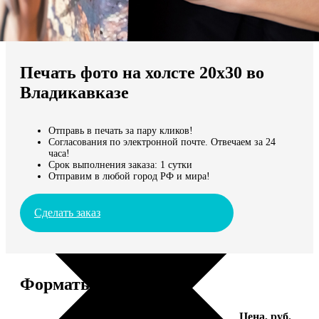
Не нашли Ваш город?
Мы доставляем по всему миру
Печать фото на холсте 20х30 во
Продолжить без города
Владикавказе
Отправь в печать за пару кликов!
Согласования по электронной почте. Отвечаем за 24
часа!
Срок выполнения заказа: 1 сутки
Отправим в любой город РФ и мира!
Сделать заказ
Форматы и цены
Услуга
Цена, руб.