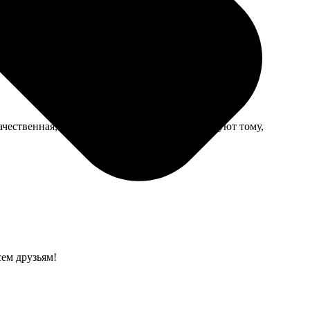
го потускнел, но это ожидаемо.
ачественная, цвета на фотографиях соответствуют тому,
сем друзьям!