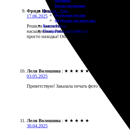
Магниты
Пазлы магнитные
Фрида Никитина
:
★
★
★
★
★
Одежда с Фото
Футболки детские
17.06.2025
Футболки для взрослых
Бьюти-боксы
Решили заказать фотопечать 30х40. Все прошло быст
Подарочные сертификаты
насыщенные. Работа компании была на высоте, опер
просто находка! Обязательно обращусь еще.
Леля Волошина
:
★
★
★
★
★
03.05.2025
Приветствую! Заказала печать фото 30х40. Всё прош
Леля Волошина
:
★
★
★
★
★
30.04.2025