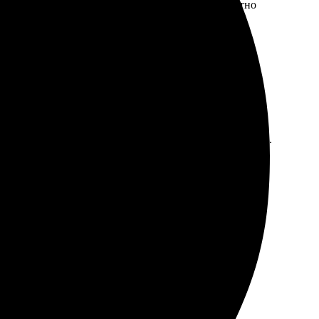
 и четкие. Операторы всегда готовы помочь, приятно
оком уровне. Печать порадовала качеством, рекомендую.
печать, впечатления только положительные!