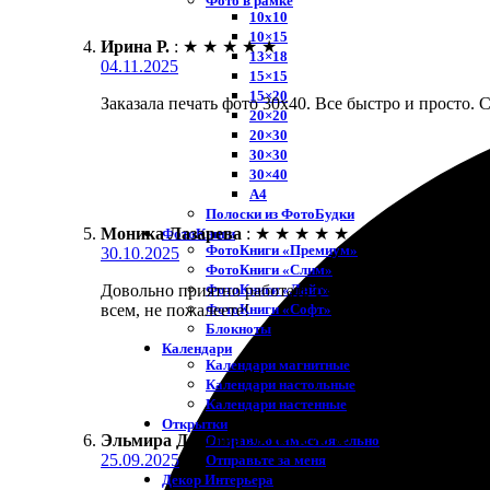
Фото в рамке
10х10
10×15
Ирина Р.
:
★
★
★
★
★
13×18
04.11.2025
15×15
15×20
Заказала печать фото 30х40. Все быстро и просто.
20×20
20×30
30×30
30×40
A4
Полоски из ФотоБудки
Моника Лазарева
:
★
★
★
★
★
ФотоКниги
ФотоКниги «Премиум»
30.10.2025
ФотоКниги «Слим»
ФотоКниги «Лайт»
Довольно приятно работать с сервисом. Заказала пе
ФотоКниги «Софт»
всем, не пожалеете!
Блокноты
Календари
Календари магнитные
Календари настольные
Календари настенные
Открытки
Эльмира Долгова
:
★
★
★
★
★
Отправлю самостоятельно
25.09.2025
Отправьте за меня
Декор Интерьера