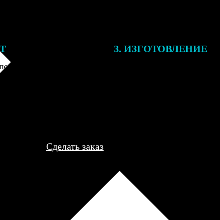
ЕТ
3. ИЗГОТОВЛЕНИЕ
подготовки заказа к печати
Оплатите заказ банковской кар
алисты могут связаться с Вами
оплаты получите подтверждение
му телефону или email для
описанием заказа. Когда отпра
я деталей.
вы получите письмо с трек-но
отслеживания.
Сделать заказ