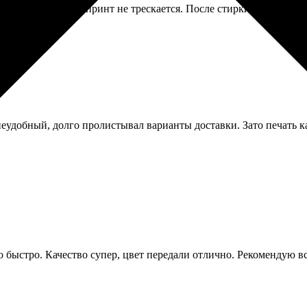
— ткань дышащая, принт не трескается. После стирки цвет немно
 неудобный, долго пролистывал варианты доставки. Зато печать к
 быстро. Качество супер, цвет передали отлично. Рекомендую в