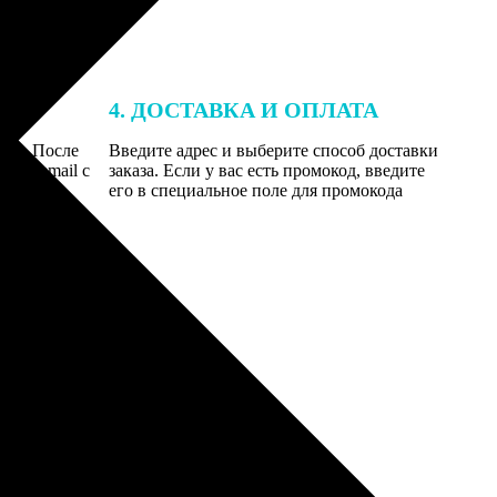
4. ДОСТАВКА И ОПЛАТА
той. После
Введите адрес и выберите способ доставки
 на email с
заказа. Если у вас есть промокод, введите
вим заказ
его в специальное поле для промокода
мером для