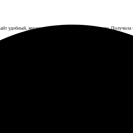
 Сайт удобный, много вариантов. Качество впечатлило. Получила 
чать фото быстро и просто. Качество работы на высоте, цвета я