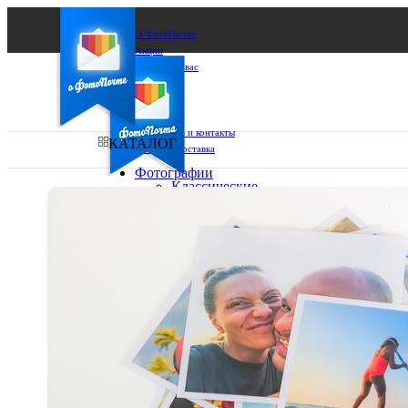
О ФотоПочте
Акции
Сделаем за вас
Бизнесу
FAQ
Франшиза
Поддержка и контакты
КАТАЛОГ
Оплата и доставка
Фотографии
Классические
фото
Ваш город:
10х10
10х15
Ваш регион доставки
13х18
15х15
Выберите из списка:
15х20
20х20
20х30
30х30
30х40
А4
Фото
в