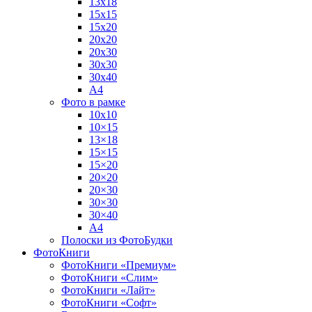
13х18
15х15
15х20
20х20
20х30
30х30
30х40
А4
Фото в рамке
10х10
10×15
13×18
15×15
15×20
20×20
20×30
30×30
30×40
A4
Полоски из ФотоБудки
ФотоКниги
ФотоКниги «Премиум»
ФотоКниги «Слим»
ФотоКниги «Лайт»
ФотоКниги «Софт»