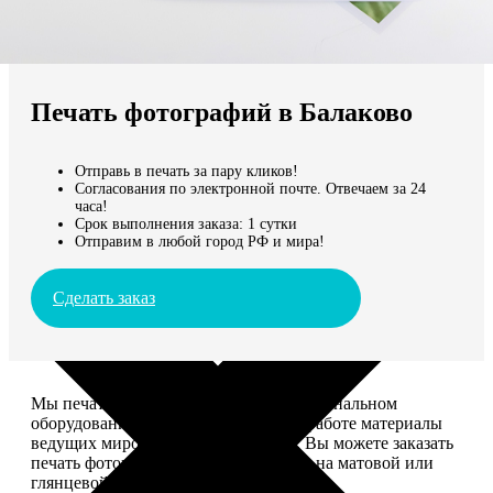
Не нашли Ваш город?
Мы доставляем по всему миру
Печать фотографий в Балаково
Продолжить без города
Отправь в печать за пару кликов!
Согласования по электронной почте. Отвечаем за 24
часа!
Срок выполнения заказа: 1 сутки
Отправим в любой город РФ и мира!
Сделать заказ
Мы печатаем фотографии на профессиональном
оборудовании Noritsu, используем в работе материалы
ведущих мировых производителей. Вы можете заказать
печать фотографий разных форматов на матовой или
глянцевой фотобумаге.