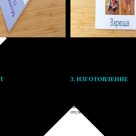
ЕТ
3. ИЗГОТОВЛЕНИЕ
тоимость ФотоКниги зависит
Оплатите заказ банковской кар
ва страниц. В процессе
оплаты получите подтверждение
заказа к печати наши
описанием заказа. Когда отпра
 могут связаться с Вами по
вы получите письмо с трек-но
телефону или email для
отслеживания.
я деталей.