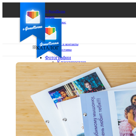
О ФотоПочте
Акции
Сделаем за вас
Бизнесу
FAQ
Франшиза
Поддержка и контакты
КАТАЛОГ
Оплата и доставка
Фотографии
Классические
фото
Ваш город:
10х10
10х15
Ваш регион доставки
13х18
15х15
Выберите из списка:
15х20
20х20
20х30
30х30
30х40
А4
Фото
в