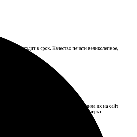
авка происходит в срок. Качество печати великолепное,
 простым: выбрала желаемые фото, загрузила их на сайт
акованной, качество печати на высоте. Теперь с
вой форме!