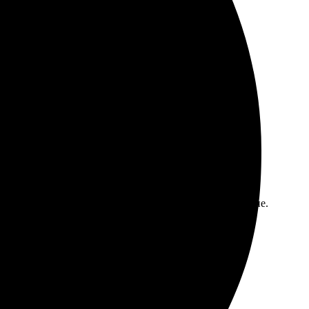
 легко оформить заказ. Доставка пришла вовремя, без
м, довольный результатом. Рекомендую!
стро и без проблем. Качество отличное, картинки яркие.