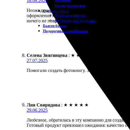
18.08.2025
Магниты
Пазлы магнитные
Неожиданно получила свой заказ с печатью фотокни
Одежда с Фото
Футболки детские
оформления множество. Сроки выполнения приятно 
Футболки для взрослых
ничего не повредилось. Реально чувствовалась заб
Бьюти-боксы
Подарочные сертификаты
Селена Звягинцева
:
★
★
★
★
★
27.07.2025
Помогали создать фотокнигу. Заказ оформила легко 
Лия Свиридова
:
★
★
★
★
★
29.06.2025
Любезное, обратилась в эту компанию для создани
Готовый продукт превзошел ожидания: качество от