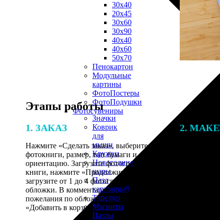
30х40
20х45
30х60
30х90
40х40
40х60
50х70
Пенокартон
Модульные
картины
ФотоПостеры
ФотоПодушки
Этапы работы
Фотоcувениры
Значки
1. ЗАКАЗ
2. МАК
Коврик
для
мыши
Нажмите «Сделать заказ», выберите тип
Итоговая с
Кружки
фотокниги, размер, тип бумаги и
от количест
Новогодние
ориентацию. Загрузите фотографии для
подготовки 
шары
книги, нажмите «Продолжить» и
специалисты
Пазл
загрузите от 1 до 4 фотографий для
указанному 
картонный
обложки. В комментарии оставьте свои
согласовани
Тарелки
пожелания по обложке, нажмите
Магниты
«Добавить в корзину».
Пазлы