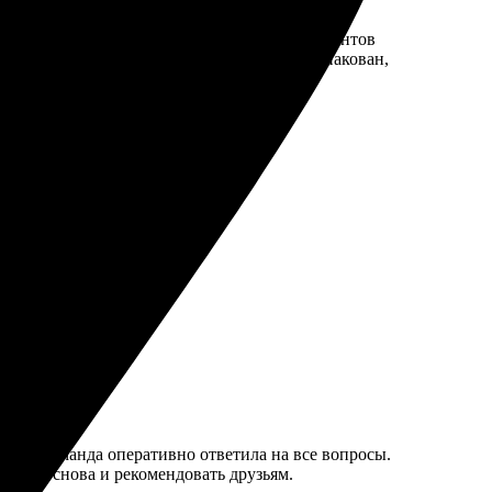
льзоваться редактором очень удобно, а вариантов
яркие, детали четкие. Заказ был хорошо упакован,
рузьям!
тей. Команда оперативно ответила на все вопросы.
угами снова и рекомендовать друзьям.