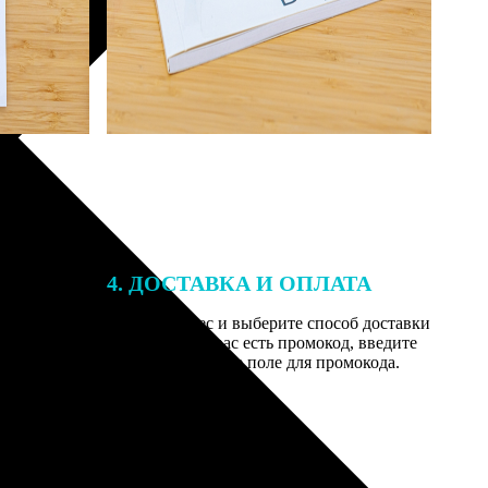
4. ДОСТАВКА И ОПЛАТА
той. После
Введите адрес и выберите способ доставки
 на email с
заказа. Если у вас есть промокод, введите
вим заказ
его в специальное поле для промокода.
мером для