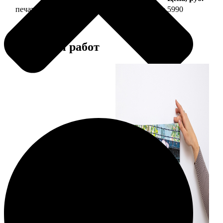
печать фото на холсте 50х70 на подрамнике
5990
Примеры работ