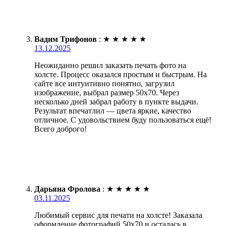
Вадим Трифонов
:
★
★
★
★
★
13.12.2025
Неожиданно решил заказать печать фото на
холсте. Процесс оказался простым и быстрым. На
сайте все интуитивно понятно, загрузил
изображение, выбрал размер 50х70. Через
несколько дней забрал работу в пункте выдачи.
Результат впечатлил — цвета яркие, качество
отличное. С удовольствием буду пользоваться ещё!
Всего доброго!
Дарьяна Фролова
:
★
★
★
★
★
03.11.2025
Любимый сервис для печати на холсте! Заказала
оформление фотографий 50х70 и осталась в