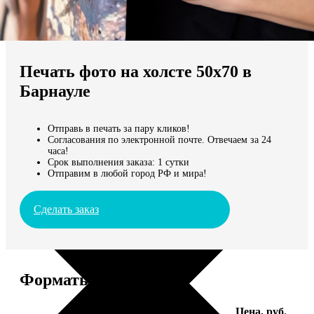
Не нашли Ваш город?
Мы доставляем по всему миру
Печать фото на холсте 50х70 в
Продолжить без города
Барнауле
Отправь в печать за пару кликов!
Согласования по электронной почте. Отвечаем за 24
часа!
Срок выполнения заказа: 1 сутки
Отправим в любой город РФ и мира!
Сделать заказ
Форматы и цены
Услуга
Цена, руб.