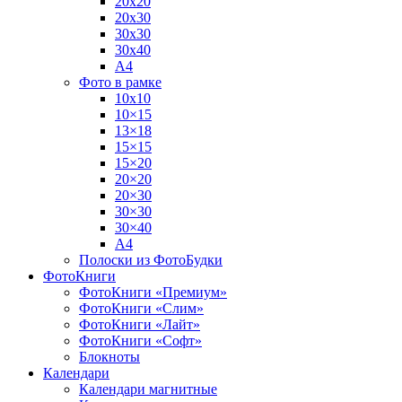
20х20
20х30
30х30
30х40
А4
Фото в рамке
10х10
10×15
13×18
15×15
15×20
20×20
20×30
30×30
30×40
A4
Полоски из ФотоБудки
ФотоКниги
ФотоКниги «Премиум»
ФотоКниги «Слим»
ФотоКниги «Лайт»
ФотоКниги «Софт»
Блокноты
Календари
Календари магнитные