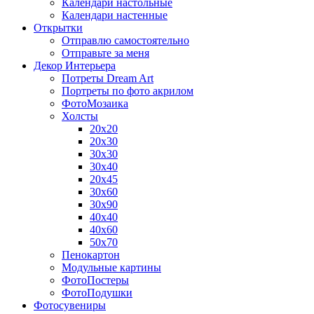
Календари настольные
Календари настенные
Открытки
Отправлю самостоятельно
Отправьте за меня
Декор Интерьера
Потреты Dream Art
Портреты по фото акрилом
ФотоМозаика
Холсты
20х20
20х30
30х30
30х40
20х45
30х60
30х90
40х40
40х60
50х70
Пенокартон
Модульные картины
ФотоПостеры
ФотоПодушки
Фотоcувениры