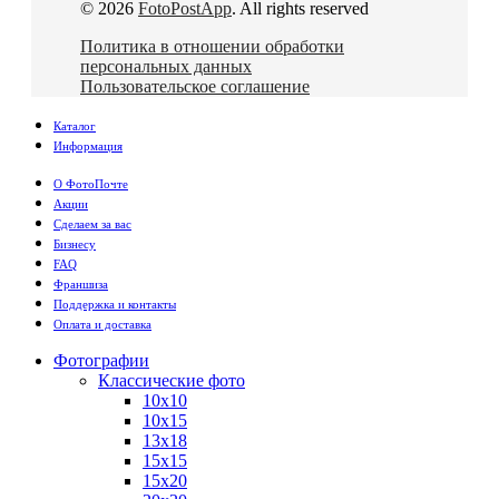
© 2026
FotoPostApp
. All rights reserved
Политика в отношении обработки
персональных данных
Пользовательское соглашение
Каталог
Информация
О ФотоПочте
Акции
Сделаем за вас
Бизнесу
FAQ
Франшиза
Поддержка и контакты
Оплата и доставка
Фотографии
Классические фото
10х10
10х15
13х18
15х15
15х20