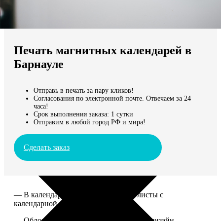
Не нашли Ваш город?
Мы доставляем по всему миру
Печать магнитных календарей в
Продолжить без города
Барнауле
Отправь в печать за пару кликов!
Согласования по электронной почте. Отвечаем за 24
часа!
Срок выполнения заказа: 1 сутки
Отправим в любой город РФ и мира!
Сделать заказ
— В календаре 13 листов: обложка+листы с
календарной сеткой.
— Обложка для календаря стандартная, дизайн