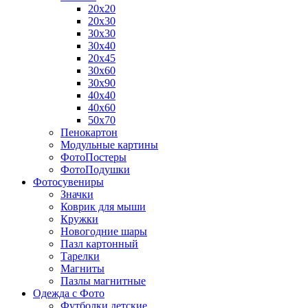
20х20
20х30
30х30
30х40
20х45
30х60
30х90
40х40
40х60
50х70
Пенокартон
Модульные картины
ФотоПостеры
ФотоПодушки
Фотоcувениры
Значки
Коврик для мыши
Кружки
Новогодние шары
Пазл картонный
Тарелки
Магниты
Пазлы магнитные
Одежда с Фото
Футболки детские