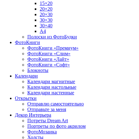
15×20
20×20
20×30
30×30
30×40
A4
Полоски из ФотоБудки
ФотоКниги
ФотоКниги «Премиум»
ФотоКниги «Слим»
ФотоКниги «Лайт»
ФотоКниги «Софт»
Блокноты
Календари
Календари магнитные
Календари настольные
Календари настенные
Открытки
Отправлю самостоятельно
Отправьте за меня
Декор Интерьера
Потреты Dream Art
Портреты по фото акрилом
ФотоМозаика
Холсты