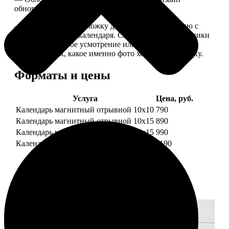
обновляем каждый год.
— В кружочек на обложку добавляем фотографию с
одной из страниц календаря. Снимок наши сотрудники
выбирают на свое усмотрение или пишите в
комментариях, какое именно фото хотите на обложку.
Форматы и цены
Услуга
Цена, руб.
Календарь магнитный отрывной 10x10
790
Календарь магнитный отрывной 10x15
890
Календарь магнитный отрывной 15x15
990
Календарь магнитный отрывной 15x20
1190
Примеры работ