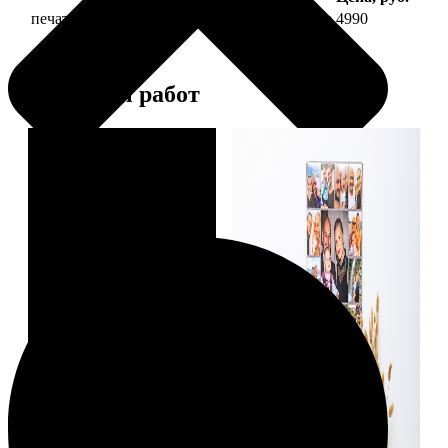
печать фото на холсте 40х60 на подрамнике
4990
Примеры работ