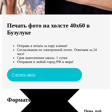
Не нашли Ваш город?
Мы доставляем по всему миру
Печать фото на холсте 40х60 в
Продолжить без города
Бузулуке
Отправь в печать за пару кликов!
Согласования по электронной почте. Отвечаем за 24
часа!
Срок выполнения заказа: 1 сутки
Отправим в любой город РФ и мира!
Сделать заказ
Форматы и цены
Услуга
Цена, руб.