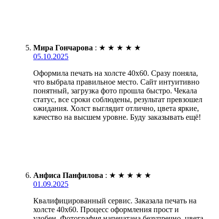
Мира Гончарова
:
★
★
★
★
★
05.10.2025
Оформила печать на холсте 40х60. Сразу поняла,
что выбрала правильное место. Сайт интуитивно
понятный, загрузка фото прошла быстро. Чекала
статус, все сроки соблюдены, результат превзошел
ожидания. Холст выглядит отлично, цвета яркие,
качество на высшем уровне. Буду заказывать ещё!
Анфиса Панфилова
:
★
★
★
★
★
01.09.2025
Квалифицированный сервис. Заказала печать на
холсте 40х60. Процесс оформления прост и
удобен. Фотография напечатана безупречно, цвета