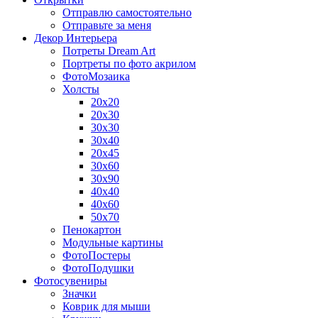
Отправлю самостоятельно
Отправьте за меня
Декор Интерьера
Потреты Dream Art
Портреты по фото акрилом
ФотоМозаика
Холсты
20х20
20х30
30х30
30х40
20х45
30х60
30х90
40х40
40х60
50х70
Пенокартон
Модульные картины
ФотоПостеры
ФотоПодушки
Фотоcувениры
Значки
Коврик для мыши