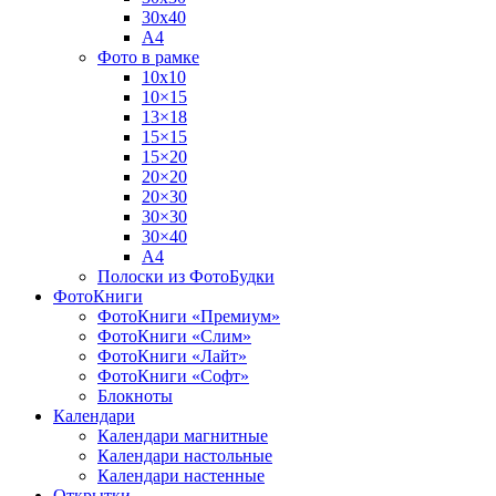
30х40
А4
Фото в рамке
10х10
10×15
13×18
15×15
15×20
20×20
20×30
30×30
30×40
A4
Полоски из ФотоБудки
ФотоКниги
ФотоКниги «Премиум»
ФотоКниги «Слим»
ФотоКниги «Лайт»
ФотоКниги «Софт»
Блокноты
Календари
Календари магнитные
Календари настольные
Календари настенные
Открытки