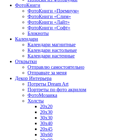
ФотоКниги
ФотоКниги «Премиум»
ФотоКниги «Слим»
ФотоКниги «Лайт»
ФотоКниги «Софт»
Блокноты
Календари
Календари магнитные
Календари настольные
Календари настенные
Открытки
Отправлю самостоятельно
Отправьте за меня
Декор Интерьера
Потреты Dream Art
Портреты по фото акрилом
ФотоМозаика
Холсты
20х20
20х30
30х30
30х40
20х45
30х60