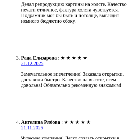
Делал репродукцию картины на холсте. Качество
печати отличное, фактура холста чувствуется.
Подрамник мог бы быть и потолще, выглядит
немного бюджетно сбоку.
Рада Елизарова
:
★
★
★
★
★
21.12.2025
Замечательное впечатление! Заказала открытки,
доставили быстро. Качество на высоте, всем
довольна! Обязательно рекомендую знакомым!
Ангелина Рябова
:
★
★
★
★
★
21.11.2025
Чудесная компания! Легко создать открытки в