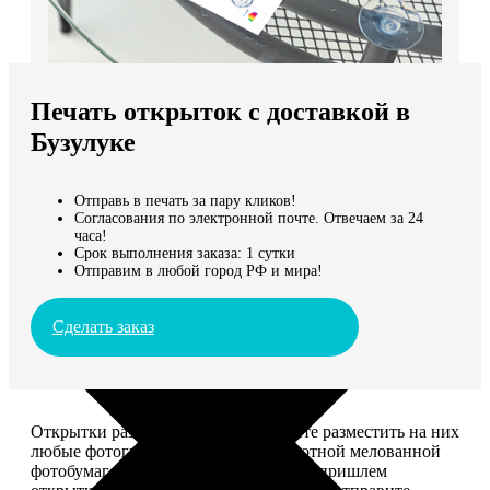
Не нашли Ваш город?
Мы доставляем по всему миру
Печать открыток с доставкой в
Продолжить без города
Бузулуке
Отправь в печать за пару кликов!
Согласования по электронной почте. Отвечаем за 24
часа!
Срок выполнения заказа: 1 сутки
Отправим в любой город РФ и мира!
Сделать заказ
Открытки размером 10*15, вы можете разместить на них
любые фотографии. Печатаем на плотной мелованной
фотобумаге плотностью 300 г/м2. Мы пришлем