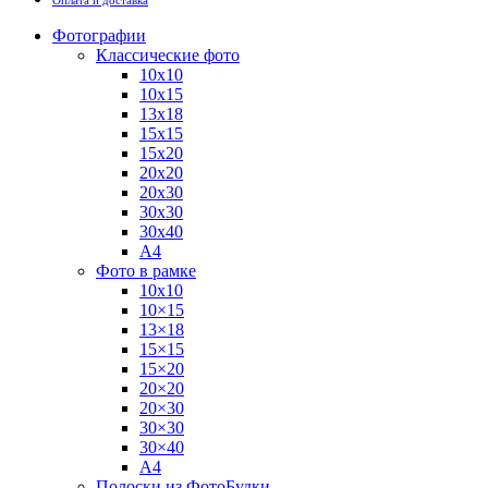
Оплата и доставка
Фотографии
Классические фото
10х10
10х15
13х18
15х15
15х20
20х20
20х30
30х30
30х40
А4
Фото в рамке
10х10
10×15
13×18
15×15
15×20
20×20
20×30
30×30
30×40
A4
Полоски из ФотоБудки