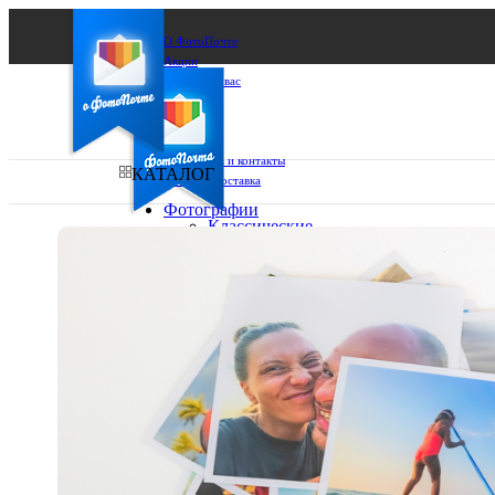
О ФотоПочте
Акции
Сделаем за вас
Бизнесу
FAQ
Франшиза
Поддержка и контакты
КАТАЛОГ
Оплата и доставка
Фотографии
Классические
фото
Ваш город:
10х10
10х15
Ваш регион доставки
13х18
15х15
Выберите из списка:
15х20
20х20
20х30
30х30
30х40
А4
Фото
в