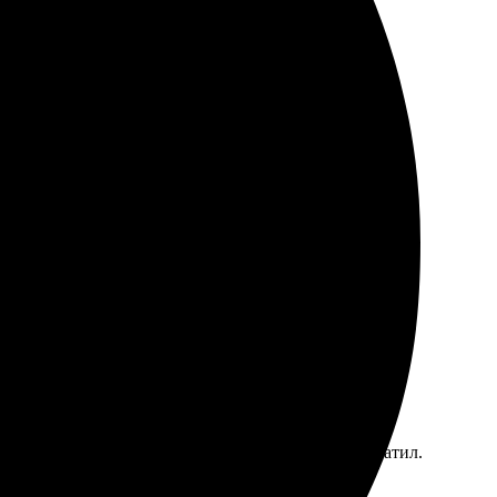
ужала свои снимки через сайт, процесс очень
вернусь за новыми сувенирами!
рез пару дней уже забрал готовые работы. Качество
ункта выдачи. Рекомендую!
стым: загрузил фото на сайте, выбрал формат, оплатил.
а качественная печать.