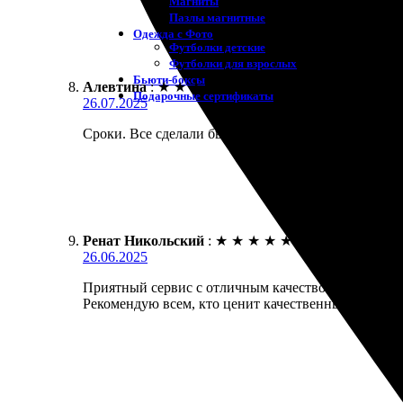
Магниты
Пазлы магнитные
Одежда с Фото
Футболки детские
Футболки для взрослых
Бьюти-боксы
Алевтина
:
★
★
★
★
★
Подарочные сертификаты
26.07.2025
Сроки. Все сделали быстро, качество на хорошем у
Ренат Никольский
:
★
★
★
★
★
26.06.2025
Приятный сервис с отличным качеством печати. Зак
Рекомендую всем, кто ценит качественные фотосн