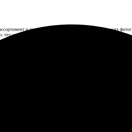
ссортимент и простота заказа. Заказала печать нескольких фотог
, что хотела. Рекомендую для творчества и подарков!
Быстро оформила заказ, все понятно. Качество бумаги порадовало,