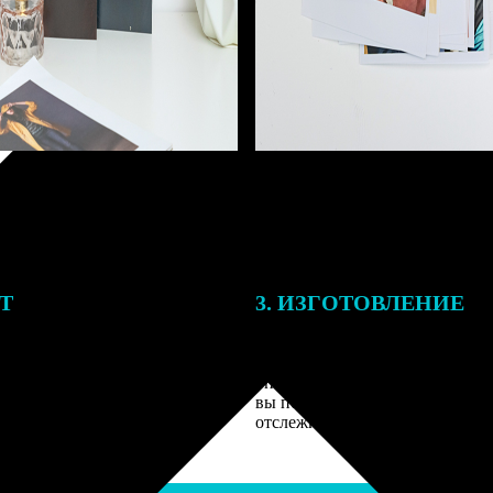
ЕТ
3. ИЗГОТОВЛЕНИЕ
подготовки заказа к печати
Оплатите заказ банковской кар
алисты могут связаться с Вами
оплаты получите подтверждение
му телефону или email для
описанием заказа. Когда отпра
я деталей.
вы получите письмо с трек-но
отслеживания.