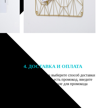
4. ДОСТАВКА И ОПЛАТА
той. После
Введите адрес и выберите способ доставки
 на email с
заказа. Если у вас есть промокод, введите
вим заказ
его в специальное поле для промокода
мером для