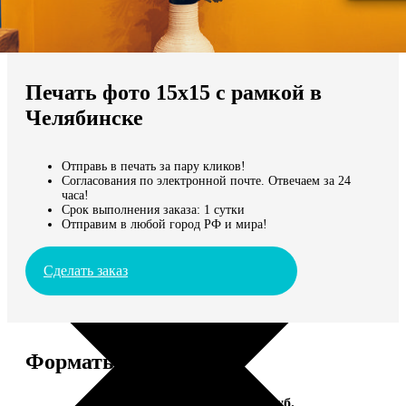
Не нашли Ваш город?
Мы доставляем по всему миру
Печать фото 15х15 с рамкой в
Продолжить без города
Челябинске
Отправь в печать за пару кликов!
Согласования по электронной почте. Отвечаем за 24
часа!
Срок выполнения заказа: 1 сутки
Отправим в любой город РФ и мира!
Сделать заказ
Форматы и цены
Услуга
Цена, руб.