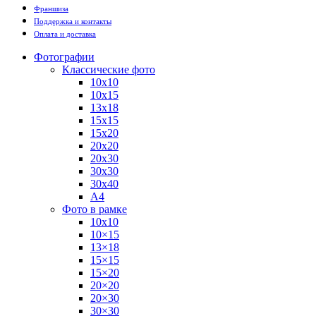
Франшиза
Поддержка и контакты
Оплата и доставка
Фотографии
Классические фото
10х10
10х15
13х18
15х15
15х20
20х20
20х30
30х30
30х40
А4
Фото в рамке
10х10
10×15
13×18
15×15
15×20
20×20
20×30
30×30