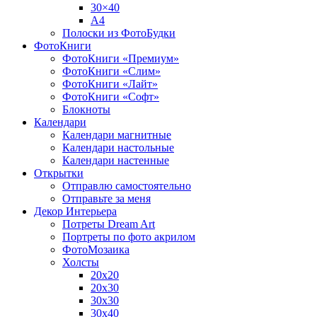
30×40
A4
Полоски из ФотоБудки
ФотоКниги
ФотоКниги «Премиум»
ФотоКниги «Слим»
ФотоКниги «Лайт»
ФотоКниги «Софт»
Блокноты
Календари
Календари магнитные
Календари настольные
Календари настенные
Открытки
Отправлю самостоятельно
Отправьте за меня
Декор Интерьера
Потреты Dream Art
Портреты по фото акрилом
ФотоМозаика
Холсты
20х20
20х30
30х30
30х40