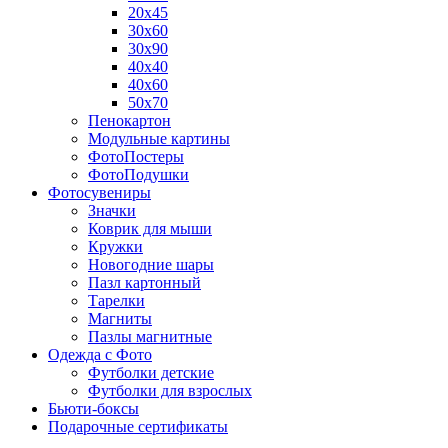
20х45
30х60
30х90
40х40
40х60
50х70
Пенокартон
Модульные картины
ФотоПостеры
ФотоПодушки
Фотоcувениры
Значки
Коврик для мыши
Кружки
Новогодние шары
Пазл картонный
Тарелки
Магниты
Пазлы магнитные
Одежда с Фото
Футболки детские
Футболки для взрослых
Бьюти-боксы
Подарочные сертификаты