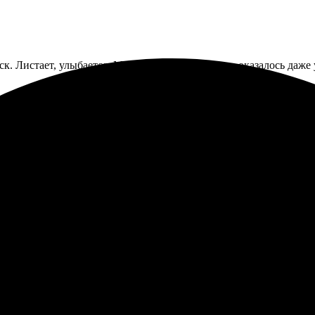
 Листает, улыбается. Макет собирала сама, это оказалось даже 
куратно упаковано. Фотографии 10х15 напечатали хорошо, никаког
 поверхность.