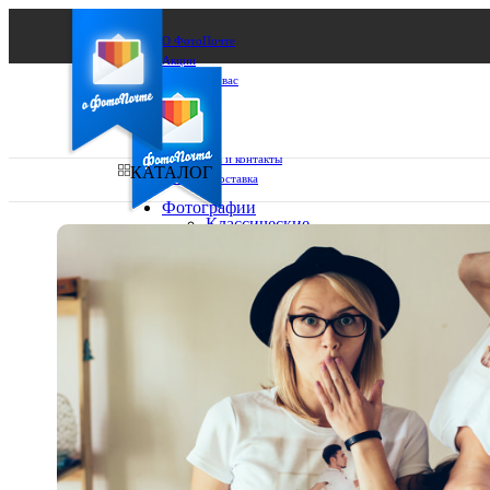
О ФотоПочте
Акции
Сделаем за вас
Бизнесу
FAQ
Франшиза
Поддержка и контакты
КАТАЛОГ
Оплата и доставка
Фотографии
Классические
фото
Ваш город:
10х10
10х15
Ваш регион доставки
13х18
15х15
Выберите из списка:
15х20
20х20
20х30
30х30
30х40
А4
Фото
в