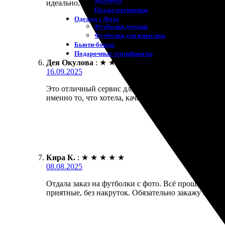
Магниты
идеально, я в восторге! Рекомендую всем, кто ищет
Пазлы магнитные
Одежда с Фото
Футболки детские
Футболки для взрослых
Бьюти-боксы
Подарочные сертификаты
Дея Окулова
:
★
★
★
★
★
16.09.2025
Это отличный сервис для печати футболок на зака
именно то, что хотела, качество на высоте. Достав
Кира К.
:
★
★
★
★
★
08.08.2025
Отдала заказ на футболки с фото. Всё прошло быст
приятные, без накруток. Обязательно закажу ещё!