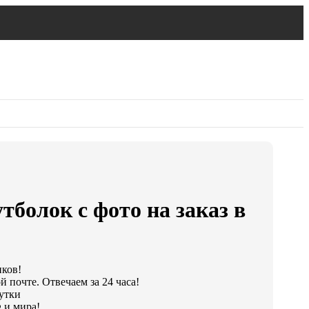
тболок с фото на заказ в
иков!
 почте. Отвечаем за 24 часа!
сутки
 и мира!