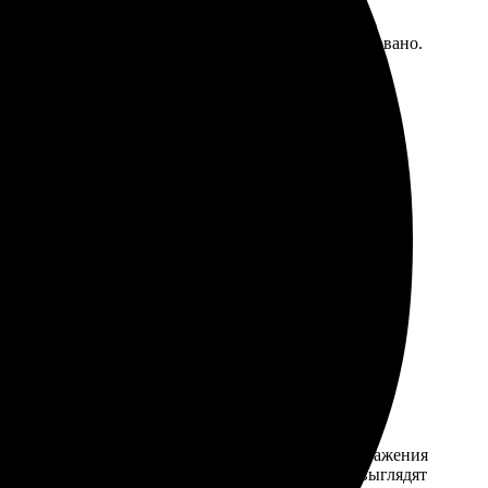
ешь фото и оформляешь заказ. Качество печати
пришли в отличном состоянии, все аккуратно упаковано.
м кабинете легко загрузила фото и выбрала размер.
все ожидания. Рекомендую всем!
ым и интуитивным. Выбрала понравившиеся изображения
е. Картинки яркие, цвета не искажены. Футболки выглядят