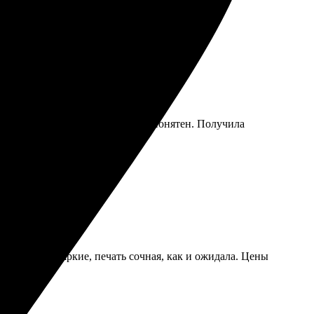
ния заказа прост и интуитивно понятен. Получила
оздать что-то уникальное.
риал. Цвета яркие, печать сочная, как и ожидала. Цены