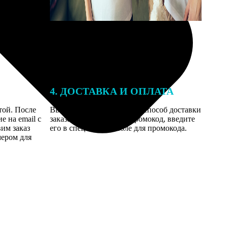
4. ДОСТАВКА И ОПЛАТА
той. После
Введите адрес и выберите способ доставки
 на email с
заказа. Если у вас есть промокод, введите
вим заказ
его в специальное поле для промокода.
мером для