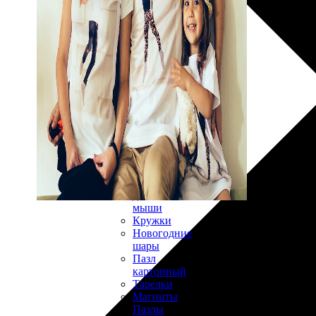
30х40
20х45
30х60
30х90
40х40
40х60
50х70
Пенокартон
Модульные
картины
ФотоПостеры
ФотоПодушки
Фотоcувениры
Значки
Коврик
для
мыши
Кружки
Новогодние
шары
Пазл
картонный
Тарелки
Магниты
Пазлы