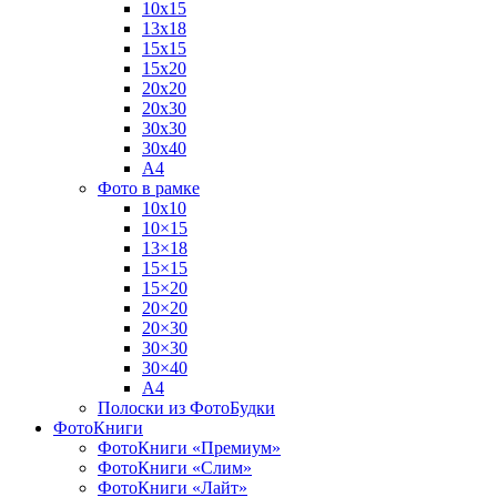
10х15
13х18
15х15
15х20
20х20
20х30
30х30
30х40
А4
Фото в рамке
10х10
10×15
13×18
15×15
15×20
20×20
20×30
30×30
30×40
A4
Полоски из ФотоБудки
ФотоКниги
ФотоКниги «Премиум»
ФотоКниги «Слим»
ФотоКниги «Лайт»