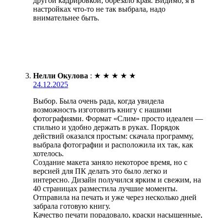
другой кадрировкой, обрезало края. Видимо, я в
настройках что-то не так выбрала, надо
внимательнее быть.
Нелли Окулова
:
★
★
★
★
★
24.12.2025
Выбор. Была очень рада, когда увидела
возможность изготовить книгу с нашими
фотографиями. Формат «Слим» просто идеален —
стильно и удобно держать в руках. Порядок
действий оказался простым: скачала программу,
выбрала фотографии и расположила их так, как
хотелось.
Создание макета заняло некоторое время, но с
версией для ПК делать это было легко и
интересно. Дизайн получился ярким и свежим, на
40 страницах разместила лучшие моменты.
Отправила на печать и уже через несколько дней
забрала готовую книгу.
Качество печати порадовало, краски насыщенные,