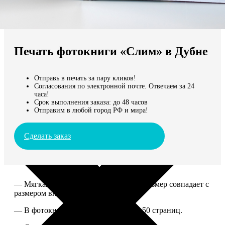
Не нашли Ваш город?
Мы доставляем по всему миру
Печать фотокниги «Слим» в Дубне
Продолжить без города
Отправь в печать за пару кликов!
Согласования по электронной почте. Отвечаем за 24
часа!
Срок выполнения заказа: до 48 часов
Отправим в любой город РФ и мира!
Сделать заказ
— Мягкая ламинированная обложка, размер совпадает с
размером внутреннего блока.
— В фотокниге может быть от 10 до 50 страниц.