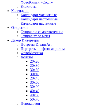
ФотоКниги «Софт»
Блокноты
Календари
Календари магнитные
Календари настольные
Календари настенные
Открытки
Отправлю самостоятельно
Отправьте за меня
Декор Интерьера
Потреты Dream Art
Портреты по фото акрилом
ФотоМозаика
Холсты
20х20
20х30
30х30
30х40
20х45
30х60
30х90
40х40
40х60
50х70
Пенокартон