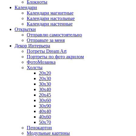
Блокноты
Календари
Календари магнитные
Календари настольные
Календари настенные
Открытки
Отправлю самостоятельно
Отправьте за меня
Декор Интерьера
Потреты Dream Art
Портреты по фото акрилом
ФотоМозаика
Холсты
20х20
20х30
30х30
30х40
20х45
30х60
30х90
40х40
40х60
50х70
Пенокартон
Модульные картины