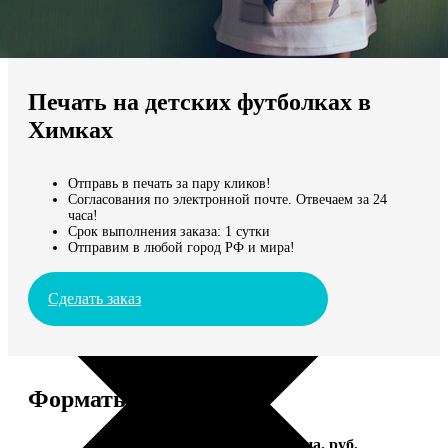
Не нашли Ваш город?
Мы доставляем по всему миру
Печать на детских футболках в
Продолжить без города
Химках
Отправь в печать за пару кликов!
Согласования по электронной почте. Отвечаем за 24
часа!
Срок выполнения заказа: 1 сутки
Отправим в любой город РФ и мира!
Сделать заказ
Форматы и цены
Услуга
Цена, руб.