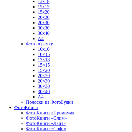
13х18
15х15
15х20
20х20
20х30
30х30
30х40
А4
Фото в рамке
10х10
10×15
13×18
15×15
15×20
20×20
20×30
30×30
30×40
A4
Полоски из ФотоБудки
ФотоКниги
ФотоКниги «Премиум»
ФотоКниги «Слим»
ФотоКниги «Лайт»
ФотоКниги «Софт»