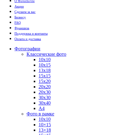
О ФотоПочте
Акции
Сделаем за вас
Бизнесу
FAQ
Франшиза
Поддержка и контакты
Оплата и доставка
Фотографии
Классические фото
10х10
10х15
13х18
15х15
15х20
20х20
20х30
30х30
30х40
А4
Фото в рамке
10х10
10×15
13×18