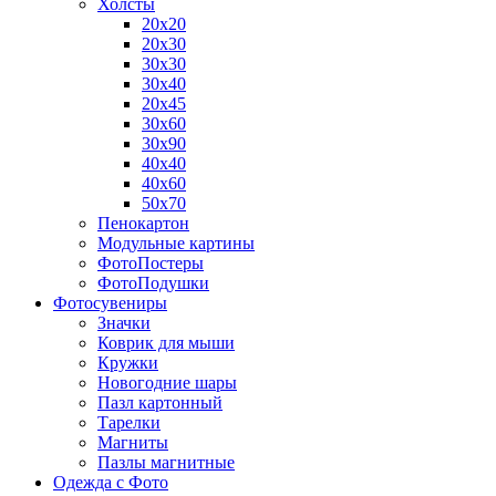
Холсты
20х20
20х30
30х30
30х40
20х45
30х60
30х90
40х40
40х60
50х70
Пенокартон
Модульные картины
ФотоПостеры
ФотоПодушки
Фотоcувениры
Значки
Коврик для мыши
Кружки
Новогодние шары
Пазл картонный
Тарелки
Магниты
Пазлы магнитные
Одежда с Фото