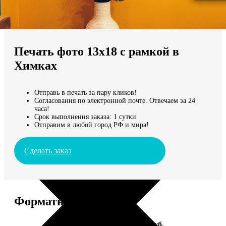
Не нашли Ваш город?
Мы доставляем по всему миру
Печать фото 13х18 с рамкой в
Продолжить без города
Химках
Отправь в печать за пару кликов!
Согласования по электронной почте. Отвечаем за 24
часа!
Срок выполнения заказа: 1 сутки
Отправим в любой город РФ и мира!
Сделать заказ
Форматы и цены
Услуга
Цена, руб.