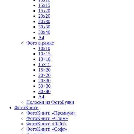
15х15
15х20
20х20
20х30
30х30
30х40
А4
Фото в рамке
10х10
10×15
13×18
15×15
15×20
20×20
20×30
30×30
30×40
A4
Полоски из ФотоБудки
ФотоКниги
ФотоКниги «Премиум»
ФотоКниги «Слим»
ФотоКниги «Лайт»
ФотоКниги «Софт»