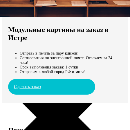
Не нашли Ваш город?
Мы доставляем по всему миру
Модульные картины на заказ в
Продолжить без города
Истре
Отправь в печать за пару кликов!
Согласования по электронной почте. Отвечаем за 24
часа!
Срок выполнения заказа: 1 сутки
Отправим в любой город РФ и мира!
Сделать заказ