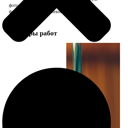
фото 30х40 в деревянной рамке
1490
фото 30х40 в алюминиевой рамке
2990
Примеры работ