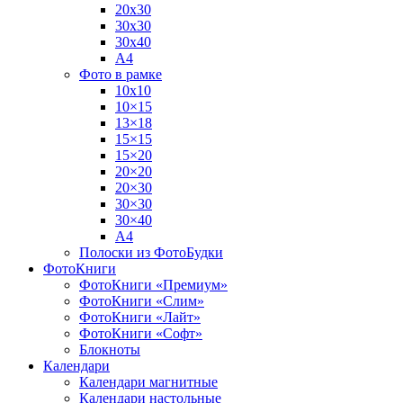
20х30
30х30
30х40
А4
Фото в рамке
10х10
10×15
13×18
15×15
15×20
20×20
20×30
30×30
30×40
A4
Полоски из ФотоБудки
ФотоКниги
ФотоКниги «Премиум»
ФотоКниги «Слим»
ФотоКниги «Лайт»
ФотоКниги «Софт»
Блокноты
Календари
Календари магнитные
Календари настольные