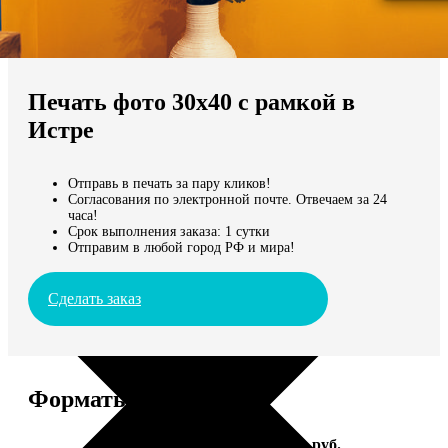
Не нашли Ваш город?
Мы доставляем по всему миру
Печать фото 30х40 с рамкой в
Продолжить без города
Истре
Отправь в печать за пару кликов!
Согласования по электронной почте. Отвечаем за 24
часа!
Срок выполнения заказа: 1 сутки
Отправим в любой город РФ и мира!
Сделать заказ
Форматы и цены
Услуга
Цена, руб.