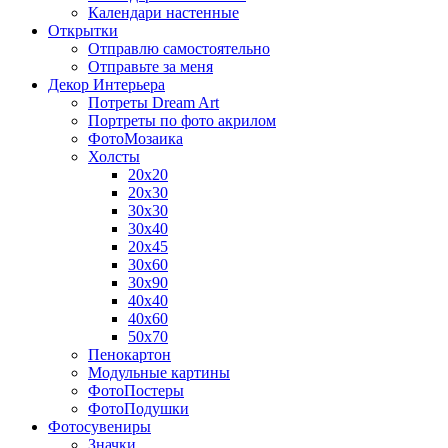
Календари настенные
Открытки
Отправлю самостоятельно
Отправьте за меня
Декор Интерьера
Потреты Dream Art
Портреты по фото акрилом
ФотоМозаика
Холсты
20х20
20х30
30х30
30х40
20х45
30х60
30х90
40х40
40х60
50х70
Пенокартон
Модульные картины
ФотоПостеры
ФотоПодушки
Фотоcувениры
Значки