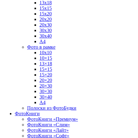
13х18
15х15
15х20
20х20
20х30
30х30
30х40
А4
Фото в рамке
10х10
10×15
13×18
15×15
15×20
20×20
20×30
30×30
30×40
A4
Полоски из ФотоБудки
ФотоКниги
ФотоКниги «Премиум»
ФотоКниги «Слим»
ФотоКниги «Лайт»
ФотоКниги «Софт»