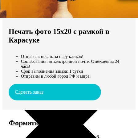
Не нашли Ваш город?
Мы доставляем по всему миру
Печать фото 15х20 с рамкой в
Продолжить без города
Карасуке
Отправь в печать за пару кликов!
Согласования по электронной почте. Отвечаем за 24
часа!
Срок выполнения заказа: 1 сутки
Отправим в любой город РФ и мира!
Сделать заказ
Форматы и цены
Услуга
Цена, руб.