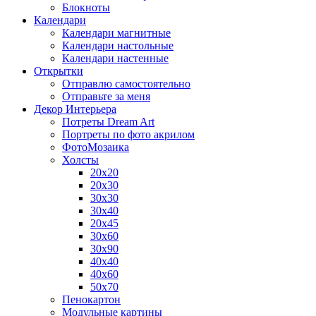
Блокноты
Календари
Календари магнитные
Календари настольные
Календари настенные
Открытки
Отправлю самостоятельно
Отправьте за меня
Декор Интерьера
Потреты Dream Art
Портреты по фото акрилом
ФотоМозаика
Холсты
20х20
20х30
30х30
30х40
20х45
30х60
30х90
40х40
40х60
50х70
Пенокартон
Модульные картины