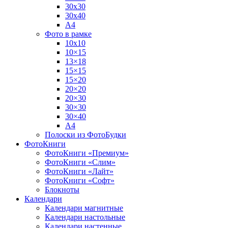
30х30
30х40
А4
Фото в рамке
10х10
10×15
13×18
15×15
15×20
20×20
20×30
30×30
30×40
A4
Полоски из ФотоБудки
ФотоКниги
ФотоКниги «Премиум»
ФотоКниги «Слим»
ФотоКниги «Лайт»
ФотоКниги «Софт»
Блокноты
Календари
Календари магнитные
Календари настольные
Календари настенные