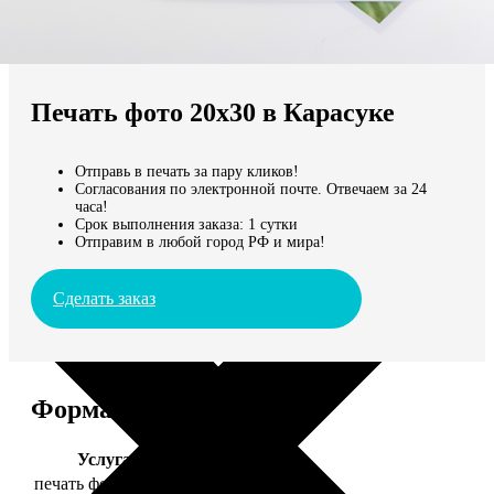
Не нашли Ваш город?
Мы доставляем по всему миру
Печать фото 20х30 в Карасуке
Продолжить без города
Отправь в печать за пару кликов!
Согласования по электронной почте. Отвечаем за 24
часа!
Срок выполнения заказа: 1 сутки
Отправим в любой город РФ и мира!
Сделать заказ
Форматы и цены
Услуга
Цена, руб.
печать фото 20х30
129