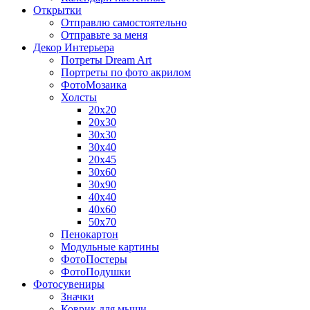
Открытки
Отправлю самостоятельно
Отправьте за меня
Декор Интерьера
Потреты Dream Art
Портреты по фото акрилом
ФотоМозаика
Холсты
20х20
20х30
30х30
30х40
20х45
30х60
30х90
40х40
40х60
50х70
Пенокартон
Модульные картины
ФотоПостеры
ФотоПодушки
Фотоcувениры
Значки
Коврик для мыши