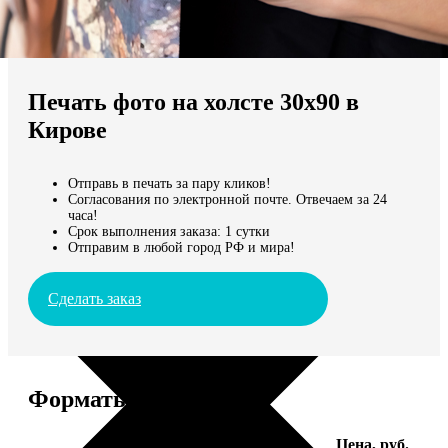
Не нашли Ваш город?
Мы доставляем по всему миру
Печать фото на холсте 30х90 в
Продолжить без города
Кирове
Отправь в печать за пару кликов!
Согласования по электронной почте. Отвечаем за 24
часа!
Срок выполнения заказа: 1 сутки
Отправим в любой город РФ и мира!
Сделать заказ
Форматы и цены
Услуга
Цена, руб.