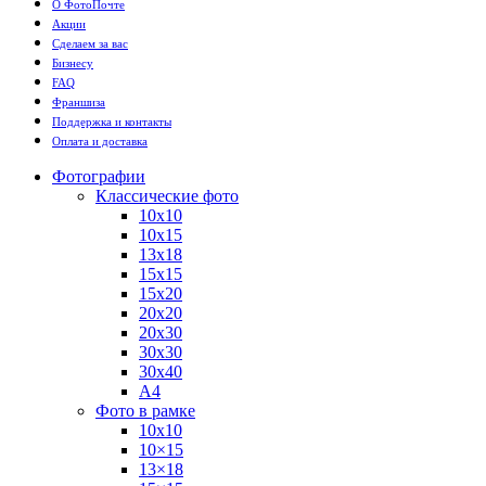
О ФотоПочте
Акции
Сделаем за вас
Бизнесу
FAQ
Франшиза
Поддержка и контакты
Оплата и доставка
Фотографии
Классические фото
10х10
10х15
13х18
15х15
15х20
20х20
20х30
30х30
30х40
А4
Фото в рамке
10х10
10×15
13×18