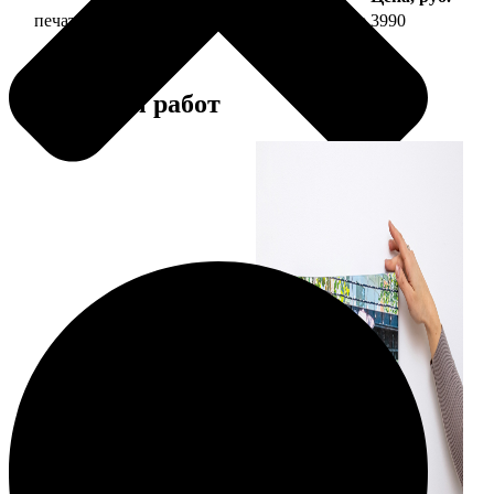
печать фото на холсте 30х90 на подрамнике
3990
Примеры работ