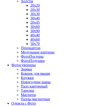
Холсты
20х20
20х30
30х30
30х40
20х45
30х60
30х90
40х40
40х60
50х70
Пенокартон
Модульные картины
ФотоПостеры
ФотоПодушки
Фотоcувениры
Значки
Коврик для мыши
Кружки
Новогодние шары
Пазл картонный
Тарелки
Магниты
Пазлы магнитные
Одежда с Фото