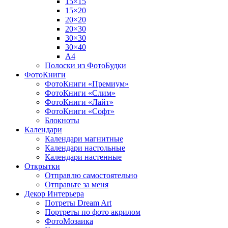
15×15
15×20
20×20
20×30
30×30
30×40
A4
Полоски из ФотоБудки
ФотоКниги
ФотоКниги «Премиум»
ФотоКниги «Слим»
ФотоКниги «Лайт»
ФотоКниги «Софт»
Блокноты
Календари
Календари магнитные
Календари настольные
Календари настенные
Открытки
Отправлю самостоятельно
Отправьте за меня
Декор Интерьера
Потреты Dream Art
Портреты по фото акрилом
ФотоМозаика