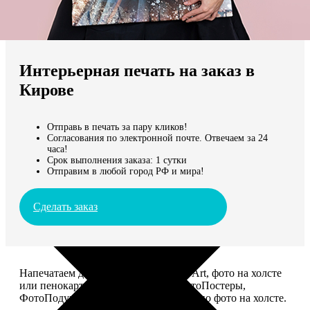
Не нашли Ваш город?
Мы доставляем по всему миру
Интерьерная печать на заказ в
Продолжить без города
Кирове
Отправь в печать за пару кликов!
Согласования по электронной почте. Отвечаем за 24
часа!
Срок выполнения заказа: 1 сутки
Отправим в любой город РФ и мира!
Сделать заказ
Напечатаем для вас картины Dream-Art, фото на холсте
или пенокартоне, ФотоМозаику, ФотоПостеры,
ФотоПодушки или напишем портрет по фото на холсте.