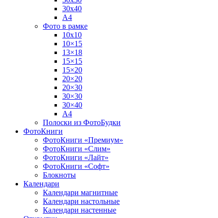
30х40
А4
Фото в рамке
10х10
10×15
13×18
15×15
15×20
20×20
20×30
30×30
30×40
A4
Полоски из ФотоБудки
ФотоКниги
ФотоКниги «Премиум»
ФотоКниги «Слим»
ФотоКниги «Лайт»
ФотоКниги «Софт»
Блокноты
Календари
Календари магнитные
Календари настольные
Календари настенные