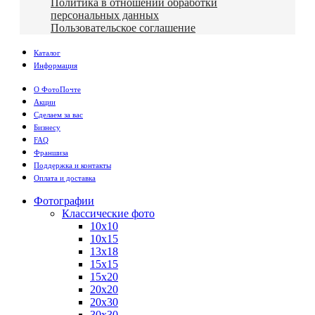
Политика в отношении обработки
персональных данных
Пользовательское соглашение
Каталог
Информация
О ФотоПочте
Акции
Сделаем за вас
Бизнесу
FAQ
Франшиза
Поддержка и контакты
Оплата и доставка
Фотографии
Классические фото
10х10
10х15
13х18
15х15
15х20
20х20
20х30
30х30