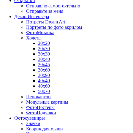
Открытки
Отправлю самостоятельно
Отправьте за меня
Декор Интерьера
Потреты Dream Art
Портреты по фото акрилом
ФотоМозаика
Холсты
20х20
20х30
30х30
30х40
20х45
30х60
30х90
40х40
40х60
50х70
Пенокартон
Модульные картины
ФотоПостеры
ФотоПодушки
Фотоcувениры
Значки
Коврик для мыши