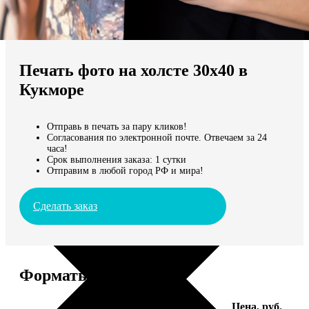
Не нашли Ваш город?
Мы доставляем по всему миру
Печать фото на холсте 30х40 в
Продолжить без города
Кукморе
Отправь в печать за пару кликов!
Согласования по электронной почте. Отвечаем за 24
часа!
Срок выполнения заказа: 1 сутки
Отправим в любой город РФ и мира!
Сделать заказ
Форматы и цены
Услуга
Цена, руб.