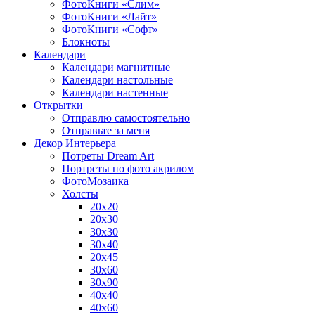
ФотоКниги «Слим»
ФотоКниги «Лайт»
ФотоКниги «Софт»
Блокноты
Календари
Календари магнитные
Календари настольные
Календари настенные
Открытки
Отправлю самостоятельно
Отправьте за меня
Декор Интерьера
Потреты Dream Art
Портреты по фото акрилом
ФотоМозаика
Холсты
20х20
20х30
30х30
30х40
20х45
30х60
30х90
40х40
40х60