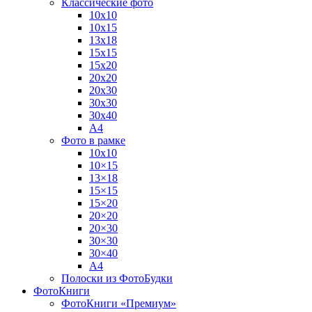
Классические фото
10х10
10х15
13х18
15х15
15х20
20х20
20х30
30х30
30х40
А4
Фото в рамке
10х10
10×15
13×18
15×15
15×20
20×20
20×30
30×30
30×40
A4
Полоски из ФотоБудки
ФотоКниги
ФотоКниги «Премиум»