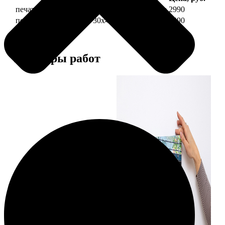
печать фото на холсте 30х40 на подрамнике
2990
печать фото на холсте 30х40 в раме
5490
Примеры работ