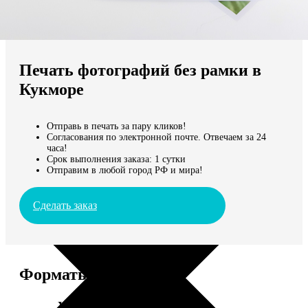
Не нашли Ваш город?
Мы доставляем по всему миру
Печать фотографий без рамки в
Продолжить без города
Кукморе
Отправь в печать за пару кликов!
Согласования по электронной почте. Отвечаем за 24
часа!
Срок выполнения заказа: 1 сутки
Отправим в любой город РФ и мира!
Сделать заказ
Форматы и цены
Услуга
Цена, руб.