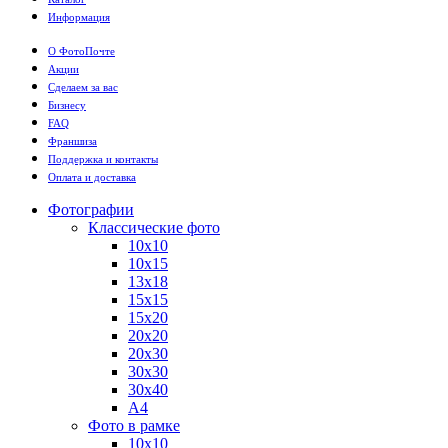
Информация
О ФотоПочте
Акции
Сделаем за вас
Бизнесу
FAQ
Франшиза
Поддержка и контакты
Оплата и доставка
Фотографии
Классические фото
10х10
10х15
13х18
15х15
15х20
20х20
20х30
30х30
30х40
А4
Фото в рамке
10х10