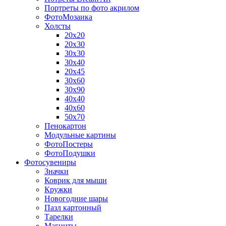
Портреты по фото акрилом
ФотоМозаика
Холсты
20х20
20х30
30х30
30х40
20х45
30х60
30х90
40х40
40х60
50х70
Пенокартон
Модульные картины
ФотоПостеры
ФотоПодушки
Фотоcувениры
Значки
Коврик для мыши
Кружки
Новогодние шары
Пазл картонный
Тарелки
Магниты