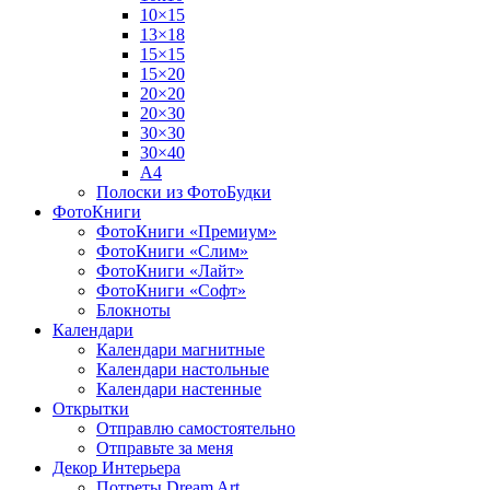
10×15
13×18
15×15
15×20
20×20
20×30
30×30
30×40
A4
Полоски из ФотоБудки
ФотоКниги
ФотоКниги «Премиум»
ФотоКниги «Слим»
ФотоКниги «Лайт»
ФотоКниги «Софт»
Блокноты
Календари
Календари магнитные
Календари настольные
Календари настенные
Открытки
Отправлю самостоятельно
Отправьте за меня
Декор Интерьера
Потреты Dream Art