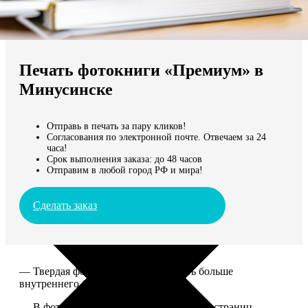
Не нашли Ваш город?
Мы доставляем по всему миру
Печать фотокниги «Премиум» в
Продолжить без города
Минусинске
Отправь в печать за пару кликов!
Согласования по электронной почте. Отвечаем за 24
часа!
Срок выполнения заказа: до 48 часов
Отправим в любой город РФ и мира!
Сделать заказ
— Твердая фотообложка, размер чуть больше
внутреннего блока.
— В фотокниге может быть от 20 до 100 страниц.