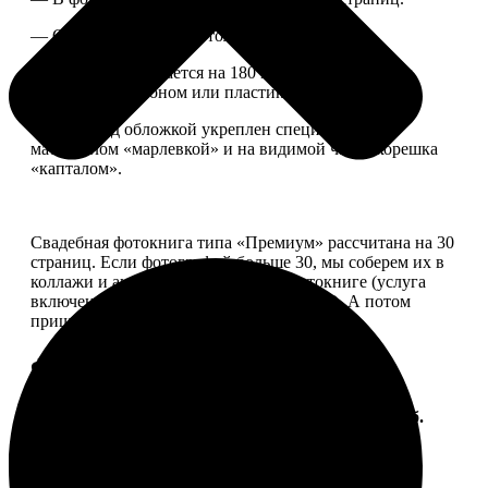
— Страницы плотные, толщина 1 мм.
— Книга раскрывается на 180 градусов, развороты
укреплены картоном или пластиком.
— Блок под обложкой укреплен специальным
материалом «марлевкой» и на видимой части корешка
«капталом».
Свадебная фотокнига типа «Премиум» рассчитана на 30
страниц. Если фотографий больше 30, мы соберем их в
коллажи и аккуратно разместим в фотокниге (услуга
включена, стоимость останется прежней). А потом
пришлем вам на согласование развороты.
Форматы и цены
Услуга
Цена, руб.
ФотоКнига "Премиум" 10x10
от 2490
ФотоКнига "Премиум" 10x15
от 2890