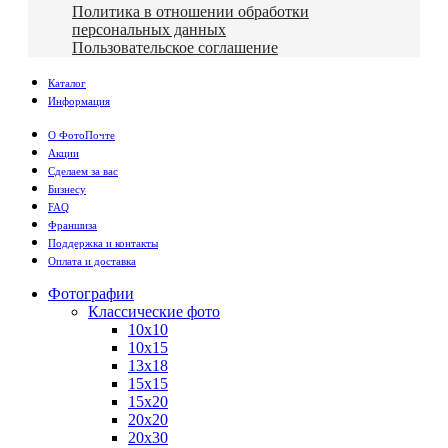
Политика в отношении обработки
персональных данных
Пользовательское соглашение
Каталог
Информация
О ФотоПочте
Акции
Сделаем за вас
Бизнесу
FAQ
Франшиза
Поддержка и контакты
Оплата и доставка
Фотографии
Классические фото
10х10
10х15
13х18
15х15
15х20
20х20
20х30