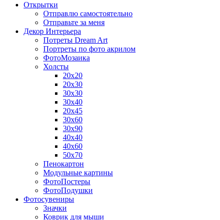
Открытки
Отправлю самостоятельно
Отправьте за меня
Декор Интерьера
Потреты Dream Art
Портреты по фото акрилом
ФотоМозаика
Холсты
20х20
20х30
30х30
30х40
20х45
30х60
30х90
40х40
40х60
50х70
Пенокартон
Модульные картины
ФотоПостеры
ФотоПодушки
Фотоcувениры
Значки
Коврик для мыши