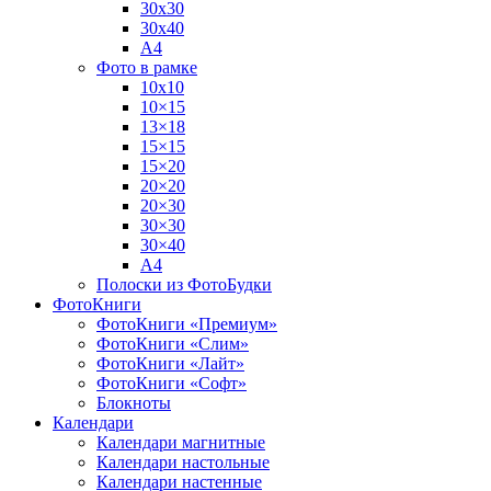
30х30
30х40
А4
Фото в рамке
10х10
10×15
13×18
15×15
15×20
20×20
20×30
30×30
30×40
A4
Полоски из ФотоБудки
ФотоКниги
ФотоКниги «Премиум»
ФотоКниги «Слим»
ФотоКниги «Лайт»
ФотоКниги «Софт»
Блокноты
Календари
Календари магнитные
Календари настольные
Календари настенные