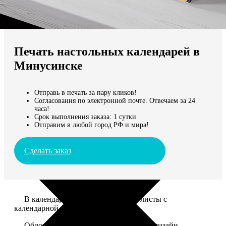
Не нашли Ваш город?
Мы доставляем по всему миру
Печать настольных календарей в
Продолжить без города
Минусинске
Отправь в печать за пару кликов!
Согласования по электронной почте. Отвечаем за 24
часа!
Срок выполнения заказа: 1 сутки
Отправим в любой город РФ и мира!
Сделать заказ
— В календаре 13 листов: обложка+листы с
календарной сеткой.
— Обложка для календаря стандартная, дизайн