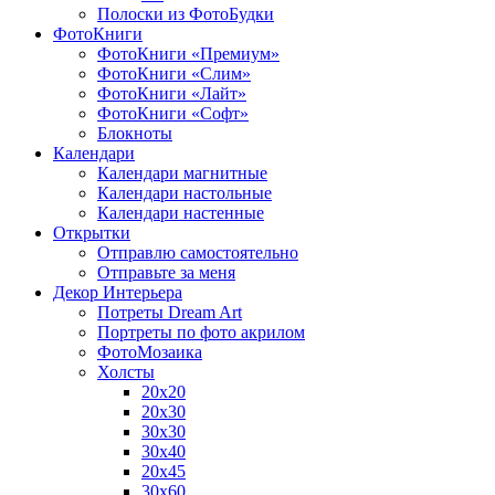
Полоски из ФотоБудки
ФотоКниги
ФотоКниги «Премиум»
ФотоКниги «Слим»
ФотоКниги «Лайт»
ФотоКниги «Софт»
Блокноты
Календари
Календари магнитные
Календари настольные
Календари настенные
Открытки
Отправлю самостоятельно
Отправьте за меня
Декор Интерьера
Потреты Dream Art
Портреты по фото акрилом
ФотоМозаика
Холсты
20х20
20х30
30х30
30х40
20х45
30х60