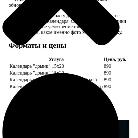
обновляем каждый год.
— В кружочек на обложку добавляем фотографию с
одной из страниц календаря. Снимок наши сотрудники
выбирают на свое усмотрение или пишите в
комментариях, какое именно фото хотите на обложку.
Форматы и цены
Услуга
Цена, руб.
Календарь "домик" 15х20
890
Календарь "домик" 15х20
890
Календарь настольный А5 210х148 (мат.)
890
Календарь настольный А5 210х148 (глянец)
890
Примеры работ