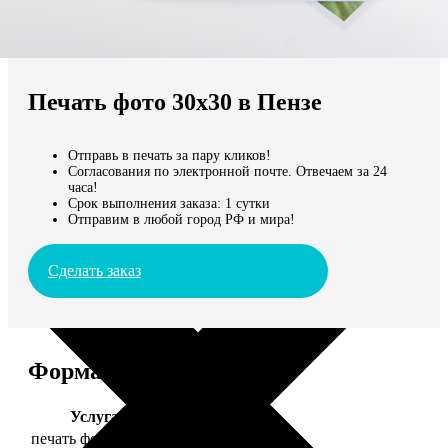
Не нашли Ваш город?
Мы доставляем по всему миру
Печать фото 30х30 в Пензе
Продолжить без города
Отправь в печать за пару кликов!
Согласования по электронной почте. Отвечаем за 24
часа!
Срок выполнения заказа: 1 сутки
Отправим в любой город РФ и мира!
Сделать заказ
Форматы и цены
Услуга
Цена, руб.
печать фото 30х30
179