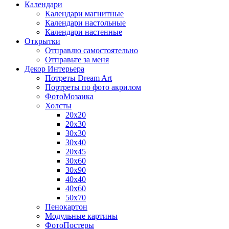
Календари
Календари магнитные
Календари настольные
Календари настенные
Открытки
Отправлю самостоятельно
Отправьте за меня
Декор Интерьера
Потреты Dream Art
Портреты по фото акрилом
ФотоМозаика
Холсты
20х20
20х30
30х30
30х40
20х45
30х60
30х90
40х40
40х60
50х70
Пенокартон
Модульные картины
ФотоПостеры