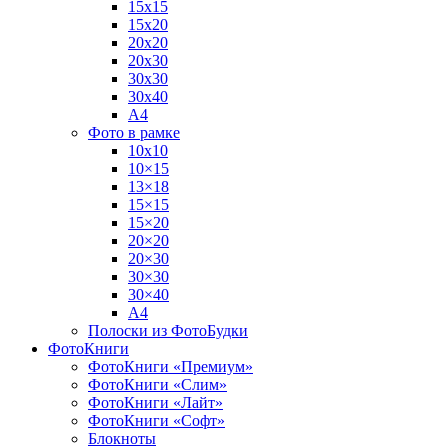
15х15
15х20
20х20
20х30
30х30
30х40
А4
Фото в рамке
10х10
10×15
13×18
15×15
15×20
20×20
20×30
30×30
30×40
A4
Полоски из ФотоБудки
ФотоКниги
ФотоКниги «Премиум»
ФотоКниги «Слим»
ФотоКниги «Лайт»
ФотоКниги «Софт»
Блокноты