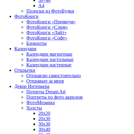
30×40
A4
Полоски из ФотоБудки
ФотоКниги
ФотоКниги «Премиум»
ФотоКниги «Слим»
ФотоКниги «Лайт»
ФотоКниги «Софт»
Блокноты
Календари
Календари магнитные
Календари настольные
Календари настенные
Открытки
Отправлю самостоятельно
Отправьте за меня
Декор Интерьера
Потреты Dream Art
Портреты по фото акрилом
ФотоМозаика
Холсты
20х20
20х30
30х30
30х40