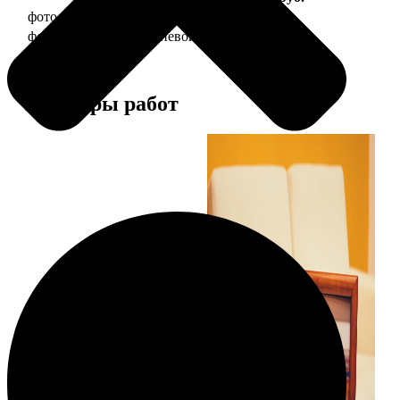
фото 10х15 в деревянной рамке
340
фото 10х15 в алюминиевой рамке
1490
Примеры работ