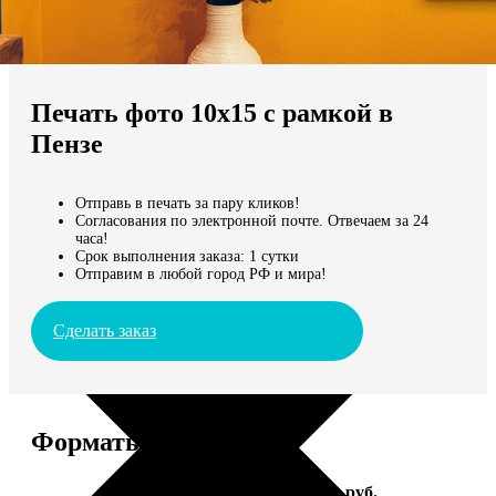
Не нашли Ваш город?
Мы доставляем по всему миру
Печать фото 10х15 с рамкой в
Продолжить без города
Пензе
Отправь в печать за пару кликов!
Согласования по электронной почте. Отвечаем за 24
часа!
Срок выполнения заказа: 1 сутки
Отправим в любой город РФ и мира!
Сделать заказ
Форматы и цены
Услуга
Цена, руб.