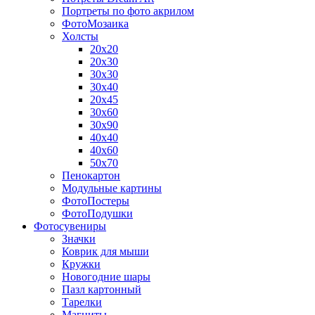
Портреты по фото акрилом
ФотоМозаика
Холсты
20х20
20х30
30х30
30х40
20х45
30х60
30х90
40х40
40х60
50х70
Пенокартон
Модульные картины
ФотоПостеры
ФотоПодушки
Фотоcувениры
Значки
Коврик для мыши
Кружки
Новогодние шары
Пазл картонный
Тарелки
Магниты