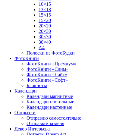
10×15
13×18
15×15
15×20
20×20
20×30
30×30
30×40
A4
Полоски из ФотоБудки
ФотоКниги
ФотоКниги «Премиум»
ФотоКниги «Слим»
ФотоКниги «Лайт»
ФотоКниги «Софт»
Блокноты
Календари
Календари магнитные
Календари настольные
Календари настенные
Открытки
Отправлю самостоятельно
Отправьте за меня
Декор Интерьера
Потреты Dream Art