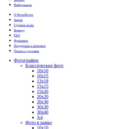
Информация
О ФотоПочте
Акции
Сделаем за вас
Бизнесу
FAQ
Франшиза
Поддержка и контакты
Оплата и доставка
Фотографии
Классические фото
10х10
10х15
13х18
15х15
15х20
20х20
20х30
30х30
30х40
А4
Фото в рамке
10х10