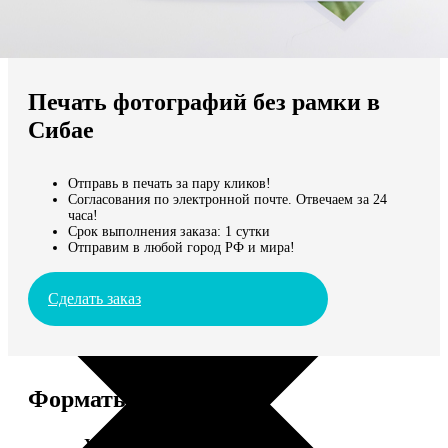
Не нашли Ваш город?
Мы доставляем по всему миру
Печать фотографий без рамки в
Продолжить без города
Сибае
Отправь в печать за пару кликов!
Согласования по электронной почте. Отвечаем за 24
часа!
Срок выполнения заказа: 1 сутки
Отправим в любой город РФ и мира!
Сделать заказ
Форматы и цены
Услуга
Цена, руб.