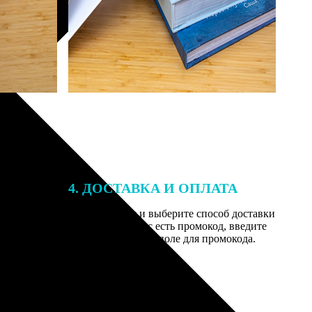
4. ДОСТАВКА И ОПЛАТА
той. После
Введите адрес и выберите способ доставки
 на email с
заказа. Если у вас есть промокод, введите
вим заказ
его в специальное поле для промокода.
мером для