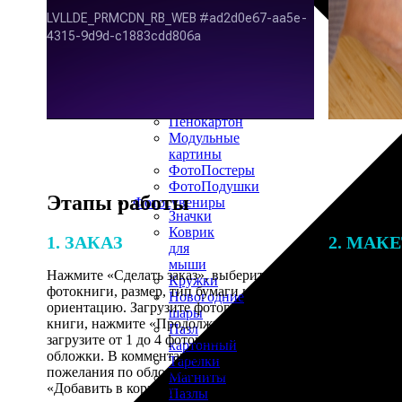
30х40
20х45
30х60
30х90
40х40
40х60
50х70
Пенокартон
Модульные
картины
ФотоПостеры
ФотоПодушки
Этапы работы
Фотоcувениры
Значки
Коврик
1. ЗАКАЗ
2. МАК
для
мыши
Нажмите «Сделать заказ», выберите тип
Итоговая с
Кружки
фотокниги, размер, тип бумаги и
от количест
Новогодние
ориентацию. Загрузите фотографии для
подготовки 
шары
книги, нажмите «Продолжить» и
специалисты
Пазл
загрузите от 1 до 4 фотографий для
указанному 
картонный
обложки. В комментарии оставьте свои
согласовани
Тарелки
пожелания по обложке, нажмите
Магниты
«Добавить в корзину».
Пазлы