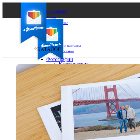
О ФотоПочте
Акции
Сделаем за вас
Бизнесу
FAQ
Франшиза
Поддержка и контакты
КАТАЛОГ
Оплата и доставка
Фотографии
Классические
фото
Ваш город:
10х10
10х15
Ваш регион доставки
13х18
15х15
Выберите из списка:
15х20
20х20
20х30
30х30
30х40
А4
Фото
в