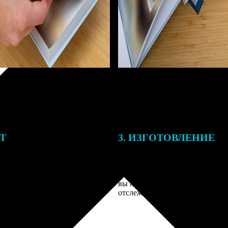
ЕТ
3. ИЗГОТОВЛЕНИЕ
тоимость ФотоКниги зависит
Оплатите заказ банковской кар
ва страниц. В процессе
оплаты получите подтверждение
заказа к печати наши
описанием заказа. Когда отпра
 могут связаться с Вами по
вы получите письмо с трек-но
телефону или email для
отслеживания.
я деталей.