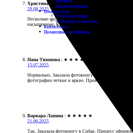
Магниты
Христина Я.
:
★
★
★
★
★
Пазлы магнитные
29.08.2025
Одежда с Фото
Футболки детские
Несколько месяцев назад заказала фотокнигу. Зака
Футболки для взрослых
насыщенные. Курьер привез все в срок, без повреж
Бьюти-боксы
Подарочные сертификаты
Нана Тихонова
:
★
★
★
★
★
15.07.2025
Нормально. Заказала фотокнигу через сайт. Удобно
фотографии четкие и яркие. Приятно листать, вызы
Варвара Лапина
:
★
★
★
★
★
21.06.2025
Так. Заказала фотокнигу в Сибае. Процесс оформле