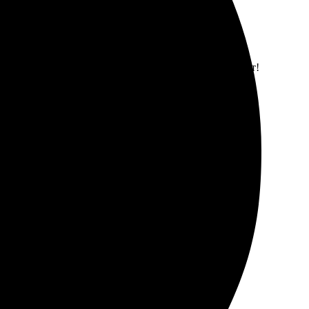
ое место и выбрала здесь. Процесс оформления был
вать макет по своему вкусу — это очень вдохновляет!
я отличный подарок для семьи с воспоминаниями о
оте, цвета яркие. Всё быстро и без проблем, альбом