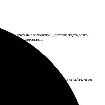
любный, сразу не все понятно. Доставки ждать долго.
 буду ли еще пользоваться.
процесс оформления прост. Сделала заказ на сайте, через
о. В следующий раз обязательно повторю!