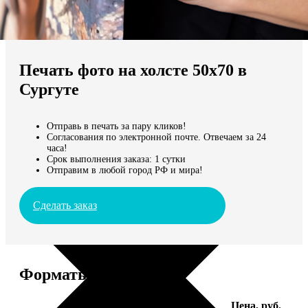
Не нашли Ваш город?
Мы доставляем по всему миру
Печать фото на холсте 50х70 в
Продолжить без города
Сургуте
Отправь в печать за пару кликов!
Согласования по электронной почте. Отвечаем за 24
часа!
Срок выполнения заказа: 1 сутки
Отправим в любой город РФ и мира!
Сделать заказ
Форматы и цены
Услуга
Цена, руб.