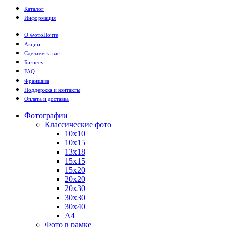
Каталог
Информация
О ФотоПочте
Акции
Сделаем за вас
Бизнесу
FAQ
Франшиза
Поддержка и контакты
Оплата и доставка
Фотографии
Классические фото
10х10
10х15
13х18
15х15
15х20
20х20
20х30
30х30
30х40
А4
Фото в рамке