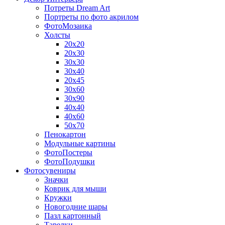
Потреты Dream Art
Портреты по фото акрилом
ФотоМозаика
Холсты
20х20
20х30
30х30
30х40
20х45
30х60
30х90
40х40
40х60
50х70
Пенокартон
Модульные картины
ФотоПостеры
ФотоПодушки
Фотоcувениры
Значки
Коврик для мыши
Кружки
Новогодние шары
Пазл картонный
Тарелки