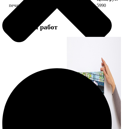
печать фото на холсте 50х70 на подрамнике
5990
Примеры работ