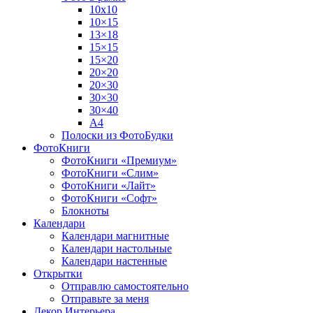
10х10
10×15
13×18
15×15
15×20
20×20
20×30
30×30
30×40
A4
Полоски из ФотоБудки
ФотоКниги
ФотоКниги «Премиум»
ФотоКниги «Слим»
ФотоКниги «Лайт»
ФотоКниги «Софт»
Блокноты
Календари
Календари магнитные
Календари настольные
Календари настенные
Открытки
Отправлю самостоятельно
Отправьте за меня
Декор Интерьера