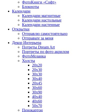
ФотоКниги «Софт»
Блокноты
Календари
Календари магнитные
Календари настольные
Календари настенные
Открытки
Отправлю самостоятельно
Отправьте за меня
Декор Интерьера
Потреты Dream Art
Портреты по фото акрилом
ФотоМозаика
Холсты
20х20
20х30
30х30
30х40
20х45
30х60
30х90
40х40
40х60
50х70
Пенокартон