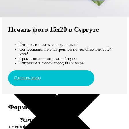
Не нашли Ваш город?
Мы доставляем по всему миру
Печать фото 15х20 в Сургуте
Продолжить без города
Отправь в печать за пару кликов!
Согласования по электронной почте. Отвечаем за 24
часа!
Срок выполнения заказа: 1 сутки
Отправим в любой город РФ и мира!
Сделать заказ
Форматы и цены
Услуга
Цена, руб.
печать фото 15х20
47