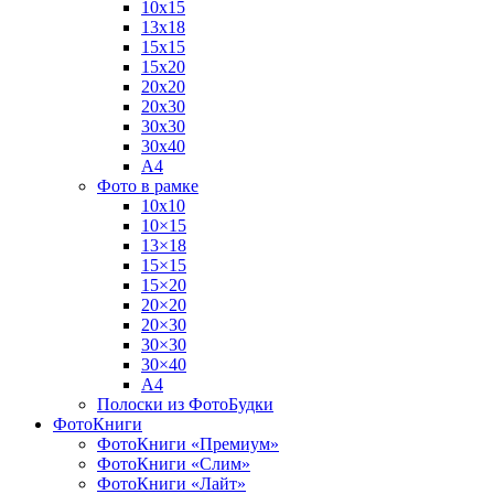
10х15
13х18
15х15
15х20
20х20
20х30
30х30
30х40
А4
Фото в рамке
10х10
10×15
13×18
15×15
15×20
20×20
20×30
30×30
30×40
A4
Полоски из ФотоБудки
ФотоКниги
ФотоКниги «Премиум»
ФотоКниги «Слим»
ФотоКниги «Лайт»