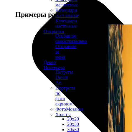
магнитные
Календари
Примеры работ
настольные
Календари
настенные
Открытки
Отправлю
самостоятельно
Отправьте
за
меня
Декор
Интерьера
Потреты
Dream
Art
Портреты
по
фото
акрилом
ФотоМозаика
Холсты
20х20
20х30
30х30