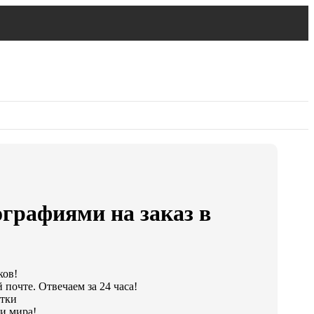
графиями на заказ в
ков!
почте. Отвечаем за 24 часа!
утки
и мира!