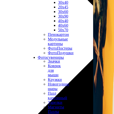
30х40
20х45
30х60
30х90
40х40
40х60
50х70
Пенокартон
Модульные
картины
ФотоПостеры
ФотоПодушки
Фотоcувениры
Значки
Коврик
для
мыши
Кружки
Новогодние
шары
Пазл
картонный
Тарелки
Магниты
Пазлы