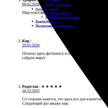
Магниты
09.02.2026
Пазлы магнитные
Одежда с Фото
Шар новогодний с фото семьи — елочная игрушка п
Футболки детские
Футболки для взрослых
Бьюти-боксы
Подарочные сертификаты
Кир
:
20.01.2026
Печатал здесь фотокнигу в подарок родителям на 
собрать макет.
Радослав
:
★
★
★
★
★
26.12.2025
Со стороны кажется, что здесь все для клиентов. У
Следующий раз закажу еще.