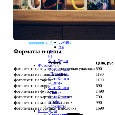
рамке
10х10
10×15
13×18
15×15
15×20
20×20
20×30
Не нашли Ваш город?
Мы доставляем по всему миру
30×30
30×40
Продолжить без города
A4
Форматы и цены
Полоски
из
ФотоБудки
Услуга
Цена, руб.
ФотоКниги
фотопечать на кружке + подарочная упаковка
890
ФотоКниги
«Премиум»
фотопечать на пивном бокале
1190
ФотоКниги
фотопечать на тарелке
1190
«Слим»
фотопечать на коврике
690
ФотоКниги
фотопечать на футболке
1490
«Лайт»
фотопечать на картонных пазлах
790
ФотоКниги
«Софт»
фотопечать на магнитных пазлах
990
Блокноты
фотопечать на подушке+наволочка
1690
Календари
Календари