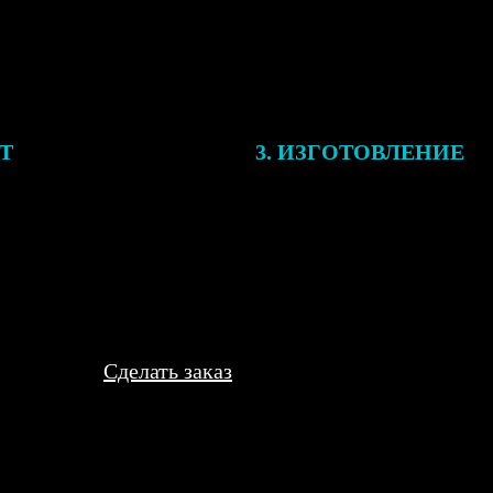
ЕТ
3. ИЗГОТОВЛЕНИЕ
подготовки заказа к печати
Оплатите заказ банковской кар
алисты могут связаться с Вами
оплаты получите подтверждение
му телефону или email для
описанием заказа. Когда отпра
я деталей.
вы получите письмо с трек-но
отслеживания.
Сделать заказ