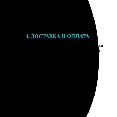
4. ДОСТАВКА И ОПЛАТА
той. После
Введите адрес и выберите способ доставки
 на email с
заказа. Если у вас есть промокод, введите
вим заказ
его в специальное поле для промокода.
мером для