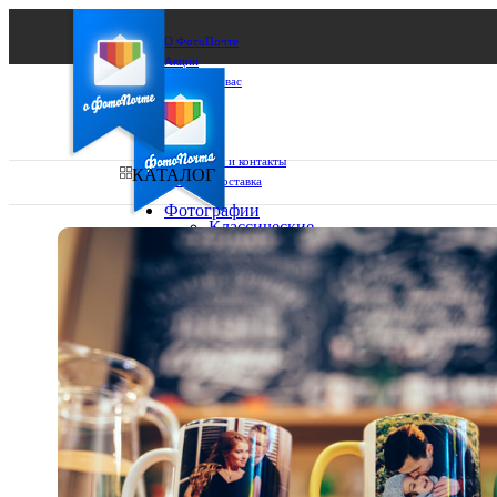
О ФотоПочте
Акции
Сделаем за вас
Бизнесу
FAQ
Франшиза
Поддержка и контакты
КАТАЛОГ
Оплата и доставка
Фотографии
Классические
фото
Ваш город:
10х10
10х15
Ваш регион доставки
13х18
15х15
Выберите из списка:
15х20
20х20
20х30
30х30
30х40
А4
Фото
в