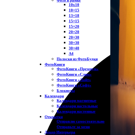
Фото в рамке
10х10
10×15
13×18
15×15
15×20
20×20
20×30
30×30
30×40
A4
Полоски из ФотоБудки
ФотоКниги
ФотоКниги «Премиум»
ФотоКниги «Слим»
ФотоКниги «Лайт»
ФотоКниги «Софт»
Блокноты
Календари
Календари магнитные
Календари настольные
Календари настенные
Открытки
Отправлю самостоятельно
Отправьте за меня
Декор Интерьера