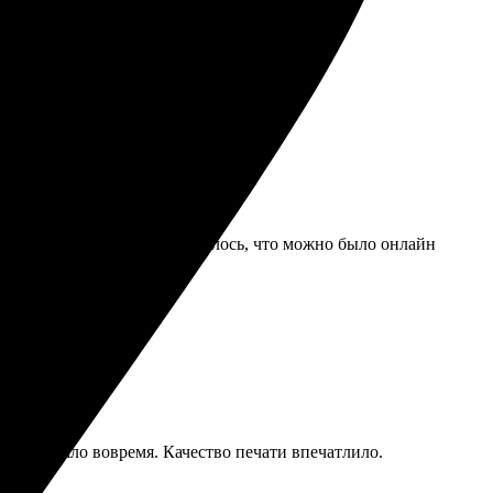
оюсь уронить.
ы не бликуют. Жене понравилось, что можно было онлайн
, всё пришло вовремя. Качество печати впечатлило.