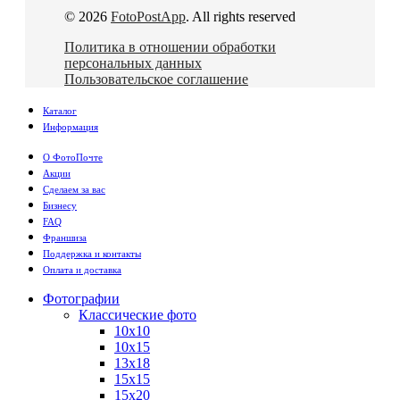
© 2026
FotoPostApp
. All rights reserved
Политика в отношении обработки
персональных данных
Пользовательское соглашение
Каталог
Информация
О ФотоПочте
Акции
Сделаем за вас
Бизнесу
FAQ
Франшиза
Поддержка и контакты
Оплата и доставка
Фотографии
Классические фото
10х10
10х15
13х18
15х15
15х20