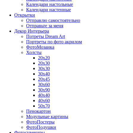
Календари настольные
Календари настенные
Открытки
Отправлю самостоятельно
Отправьте за меня
Декор Интерьера
Потреты Dream Art
Портреты по фото акрилом
ФотоМозаика
Холсты
20х20
20х30
30х30
30х40
20х45
30х60
30х90
40х40
40х60
50х70
Пенокартон
Модульные картины
ФотоПостеры
ФотоПодушки
Фотоcувениры