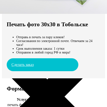
Не нашли Ваш город?
Мы доставляем по всему миру
Печать фото 30х30 в Тобольске
Продолжить без города
Отправь в печать за пару кликов!
Согласования по электронной почте. Отвечаем за 24
часа!
Срок выполнения заказа: 1 сутки
Отправим в любой город РФ и мира!
Сделать заказ
Форматы и цены
Услуга
Цена, руб.
печать фото 30х30
179