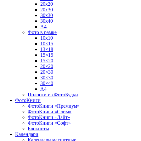
20х20
20х30
30х30
30х40
А4
Фото в рамке
10х10
10×15
13×18
15×15
15×20
20×20
20×30
30×30
30×40
A4
Полоски из ФотоБудки
ФотоКниги
ФотоКниги «Премиум»
ФотоКниги «Слим»
ФотоКниги «Лайт»
ФотоКниги «Софт»
Блокноты
Календари
Календари магнитные