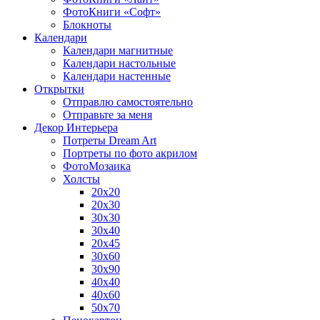
ФотоКниги «Софт»
Блокноты
Календари
Календари магнитные
Календари настольные
Календари настенные
Открытки
Отправлю самостоятельно
Отправьте за меня
Декор Интерьера
Потреты Dream Art
Портреты по фото акрилом
ФотоМозаика
Холсты
20х20
20х30
30х30
30х40
20х45
30х60
30х90
40х40
40х60
50х70