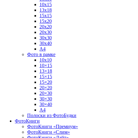
10х15
13х18
15х15
15х20
20х20
20х30
30х30
30х40
А4
Фото в рамке
10х10
10×15
13×18
15×15
15×20
20×20
20×30
30×30
30×40
A4
Полоски из ФотоБудки
ФотоКниги
ФотоКниги «Премиум»
ФотоКниги «Слим»
ФотоКниги «Лайт»