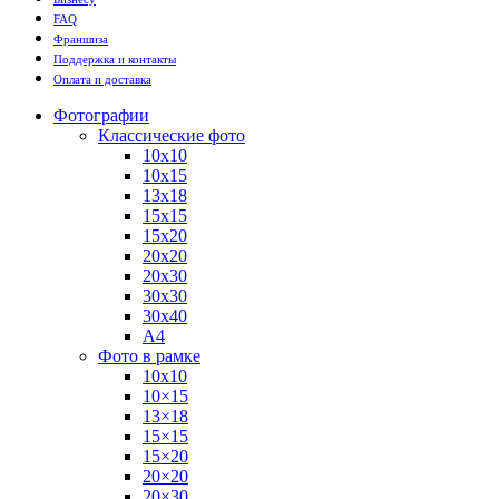
FAQ
Франшиза
Поддержка и контакты
Оплата и доставка
Фотографии
Классические фото
10х10
10х15
13х18
15х15
15х20
20х20
20х30
30х30
30х40
А4
Фото в рамке
10х10
10×15
13×18
15×15
15×20
20×20
20×30