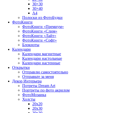
30×30
30×40
A4
Полоски из ФотоБудки
ФотоКниги
ФотоКниги «Премиум»
ФотоКниги «Слим»
ФотоКниги «Лайт»
ФотоКниги «Софт»
Блокноты
Календари
Календари магнитные
Календари настольные
Календари настенные
Открытки
Отправлю самостоятельно
Отправьте за меня
Декор Интерьера
Потреты Dream Art
Портреты по фото акрилом
ФотоМозаика
Холсты
20х20
20х30
30х30