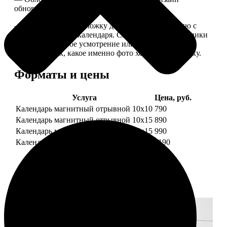
обновляем каждый год.
— В кружочек на обложку добавляем фотографию с
одной из страниц календаря. Снимок наши сотрудники
выбирают на свое усмотрение или пишите в
комментариях, какое именно фото хотите на обложку.
Форматы и цены
Услуга
Цена, руб.
Календарь магнитный отрывной 10x10
790
Календарь магнитный отрывной 10x15
890
Календарь магнитный отрывной 15x15
990
Календарь магнитный отрывной 15x20
1190
Примеры работ