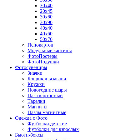
30х40
20х45
30х60
30х90
40х40
40х60
50х70
Пенокартон
Модульные картины
ФотоПостеры
ФотоПодушки
Фотоcувениры
Значки
Коврик для мыши
Кружки
Новогодние шары
Пазл картонный
Тарелки
Магниты
Пазлы магнитные
Одежда с Фото
Футболки детские
Футболки для взрослых
Бьюти-боксы