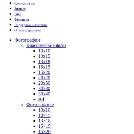
Сделаем за вас
Бизнесу
FAQ
Франшиза
Поддержка и контакты
Оплата и доставка
Фотографии
Классические фото
10х10
10х15
13х18
15х15
15х20
20х20
20х30
30х30
30х40
А4
Фото в рамке
10х10
10×15
13×18
15×15
15×20