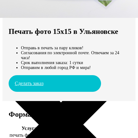
Не нашли Ваш город?
Мы доставляем по всему миру
Печать фото 15х15 в Ульяновске
Продолжить без города
Отправь в печать за пару кликов!
Согласования по электронной почте. Отвечаем за 24
часа!
Срок выполнения заказа: 1 сутки
Отправим в любой город РФ и мира!
Сделать заказ
Форматы и цены
Услуга
Цена, руб.
печать фото 15х15
43