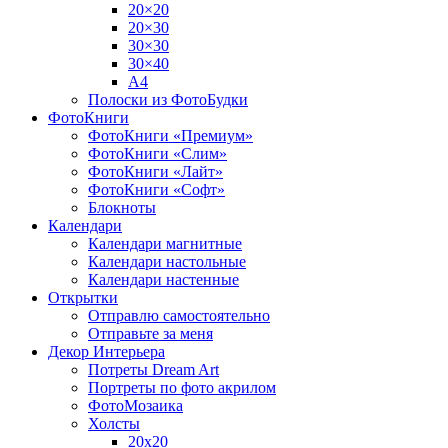
20×20
20×30
30×30
30×40
A4
Полоски из ФотоБудки
ФотоКниги
ФотоКниги «Премиум»
ФотоКниги «Слим»
ФотоКниги «Лайт»
ФотоКниги «Софт»
Блокноты
Календари
Календари магнитные
Календари настольные
Календари настенные
Открытки
Отправлю самостоятельно
Отправьте за меня
Декор Интерьера
Потреты Dream Art
Портреты по фото акрилом
ФотоМозаика
Холсты
20х20